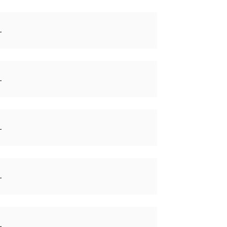
⁠
⁠
⁠
⁠
⁠