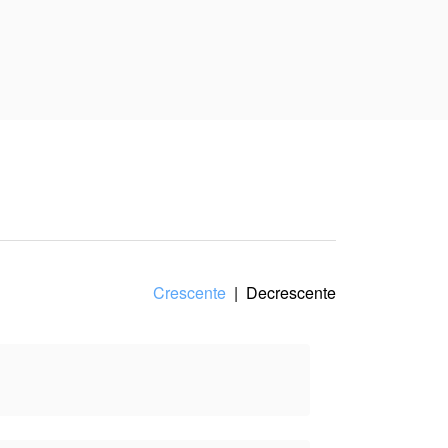
va do(a) autor(a), e
Crescente
|
Decrescente