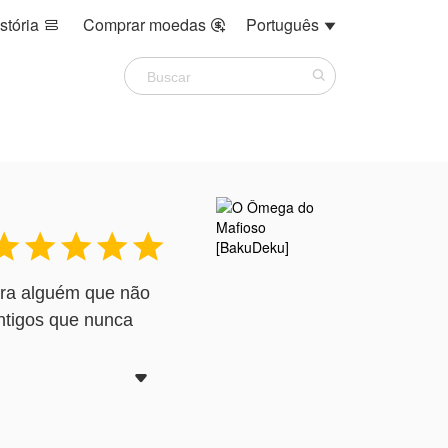
stória
Comprar moedas
Português








tra alguém que não
antigos que nunca
