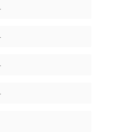
⁠
⁠
⁠
⁠