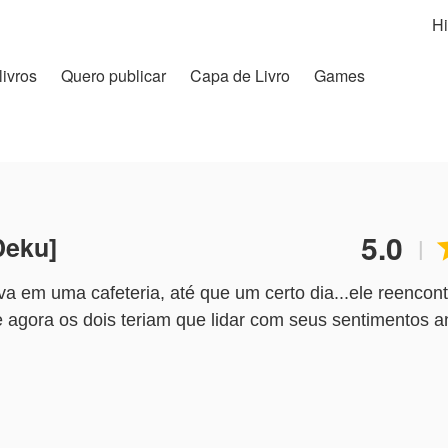
Hi
livros
Quero publicar
Capa de Livro
Games
5.0
Deku]
|
 em uma cafeteria, até que um certo dia...ele reencon
e agora os dois teriam que lidar com seus sentimentos 
er comentários e ler opiniões 😘♥️