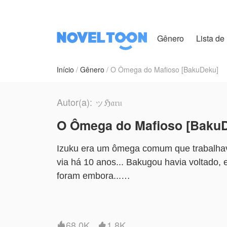
Gênero
Lista de 
Início
Gênero
O Ômega do Mafioso [BakuDeku]
Autor(a): ッℌ𝔞𝔯𝔲 ︎
O Ômega do Mafioso [Baku
Izuku era um ômega comum que trabalhava
via há 10 anos... Bakugou havia voltado, 
foram embora...
curtam e interajam com obra, amo respond
68.0K
1.8K

