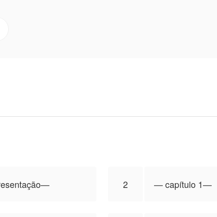
ra publicar esta obra, o conteúdo é baseado na perspecti
on
presentação—⁠
2
—⁠ capítulo 1—⁠