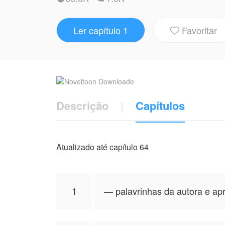
NovelToon tem autorização de ッℌ𝔞𝔯𝔲 ︎ pa
não representa a perspectiva de NovelTo
Ler capítulo 1
Favoritar

Descrição
|
Capítulos
Atualizado até capítulo 64
1
—⁠ palavrinhas da autora e a