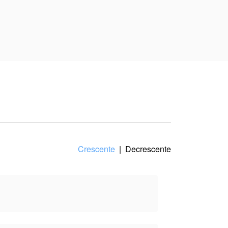
hen Kai aprende a cruel
. Seu objetivo:
am.
ectiva do(a) autor(a), e
Crescente
|
Decrescente