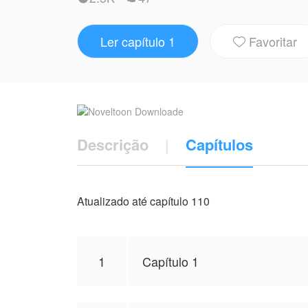
despertando a alma ancestral do Imperad
verdade: sua raiz espiritual não foi debi
Ler capítulo 1
Favoritar

Com a orientação do Imperador, Chen Kai 
recuperar o que é seu, proteger sua única
NovelToon tem autorização de Kokop Gann 
não representa a perspectiva de NovelTo
Descrição
|
Capítulos
Atualizado até capítulo 110
1
Capítulo 1