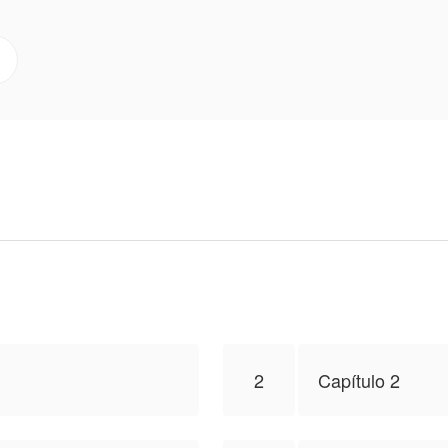
or Yao, um alquimista lendário. Com o Imperador Yao, C
litada, mas roubada por um poderoso ancião.
embarca em uma jornada de cultivo que desafia os céus
 família restante e trazer desespero àqueles que o traír
para publicar esta obra, o conteúdo é baseado na persp
on
2
Capítulo 2