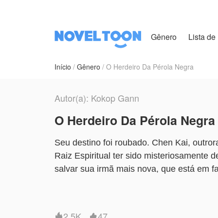
Gênero
Lista de 
Início
Gênero
O Herdeiro Da Pérola Negra
Autor(a): Kokop Gann
O Herdeiro Da Pérola Negra
Seu destino foi roubado. Chen Kai, outro
Raiz Espiritual ter sido misteriosamente 
salvar sua irmã mais nova, que está em fa
em um desfiladeiro por seu próprio primo
À beira da morte, o destino lhe prega um
2.5K
47

