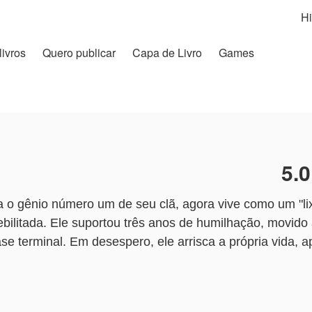
Hi
livros
Quero publicar
Capa de Livro
Games
5.0
ra o gênio número um de seu clã, agora vive como um "l
debilitada. Ele suportou três anos de humilhação, movid
se terminal. Em desespero, ele arrisca a própria vida, 
.
a peça cruel. Chen Kai descobre uma misteriosa pérola n