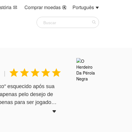
stória
Comprar moedas
Português








|
ixo" esquecido após sua
o apenas pelo desejo de
apenas para ser jogado

egra que se funde a ele,