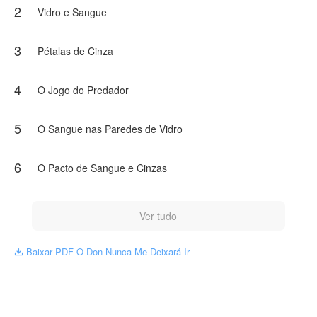
2
Vidro e Sangue
Quando seus caminhos se cruzam, Eros encontra nela a
solução perfeita para o seu problema. A proposta é simples:
um casamento de mentira.
3
Pétalas de Cinza
O que nenhum dos dois esperava era que aquele contrato se
transformaria em uma obsessão perigosa.
4
O Jogo do Predador
NovelToon tem autorização de Amanda Ferrer para publicar
esta obra, o conteúdo é baseado na perspectiva do(a)
autor(a), e não representa a perspectiva de NovelToon
5
O Sangue nas Paredes de Vidro
6
O Pacto de Sangue e Cinzas
Ver tudo
Baixar PDF O Don Nunca Me Deixará Ir
