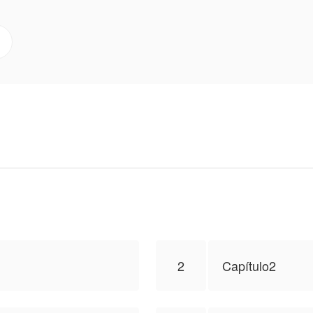
ecisão mais difícil da minha vida.
eira para publicar esta obra, o conteúdo é baseado na p
on
2
Capítulo2