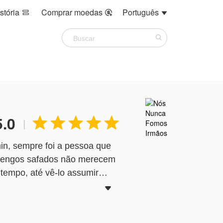
stória
Comprar moedas
Português



5.0





|
in, sempre foi a pessoa que
herengos safados não merecem
tempo, até vê-lo assumir
ais ficar perto dele. Era

 para outra cidade, tudo
Três dias, foi o tempo que