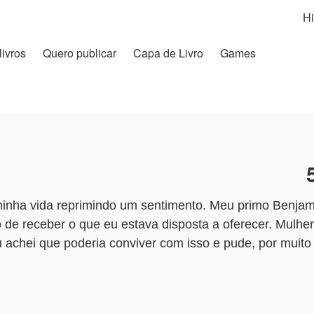
Hi
livros
Quero publicar
Capa de Livro
Games
 minha vida reprimindo um sentimento. Meu primo Benjam
 de receber o que eu estava disposta a oferecer. Mul
 achei que poderia conviver com isso e pude, por muito 
Movida pelo ciúme doentio, eu decidi que não poderia m
a. Porém, no dia em que meu primo soube que eu partiria
como me tratava. Ele também sentia o mesmo por mim. 