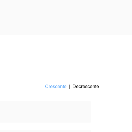
erspectiva do(a) autor(a), e
Crescente
|
Decrescente