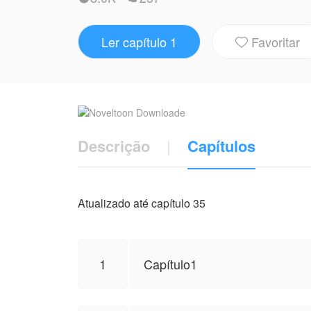
levou pra tudo acontecer, pra eu tomar a d
Ler capítulo 1
Favoritar
NovelToon tem autorização de J. Anne Ferr

não representa a perspectiva de NovelTo
Descrição
|
Capítulos
Atualizado até capítulo 35
1
Capítulo1