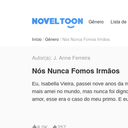
Gênero
Lista de 
Início
Gênero
Nós Nunca Fomos Irmãos
Autor(a): J. Anne Ferreira
Nós Nunca Fomos Irmãos
Eu, Isabella Vieira, passei nove anos da
mais amei no mundo, mas nunca foi digno
amor, esse era o caso do meu primo. E eu
namoro com uma garota que eu detestava. 
hora de sair de cena ou de tirá-lo de cen
mudou no comportamento dele e na forma 
8.0K
257

