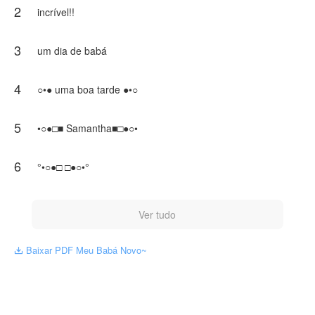
2
incrível!!
3
um dia de babá
4
○•● uma boa tarde ●•○
5
•○●□■ Samantha■□●○•
6
°•○●□ □●○•°
Ver tudo
Baixar PDF Meu Babá Novo~
