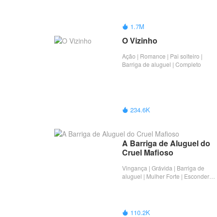
1.7M

O Vizinho
Ação | Romance | Pai solteiro |
Barriga de aluguel | Completo
234.6K

A Barriga de Aluguel do 
Cruel Mafioso
Vingança | Grávida | Barriga de
aluguel | Mulher Forte | Esconder
identidade | Dark Romance |
Completo
110.2K
