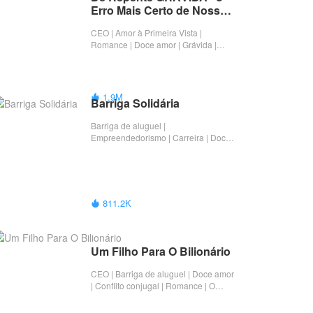
Erro Mais Certo de Nossas 
Vidas"....
CEO | Amor à Primeira Vista |
Romance | Doce amor | Grávida |
Doce amor no casamento | Drama |
Barriga de aluguel | Completo
1.9M

Barriga Solidária
Barriga de aluguel |
Empreendedorismo | Carreira | Doce
amor | Romance | Grávida | Completo
811.2K

Um Filho Para O Bilionário
CEO | Barriga de aluguel | Doce amor
| Conflito conjugal | Romance | O
Amor Cura | Grávida | Drama |
Urbano | Reunião | Mãe solteira |