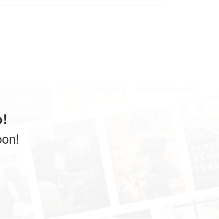
!
oon!