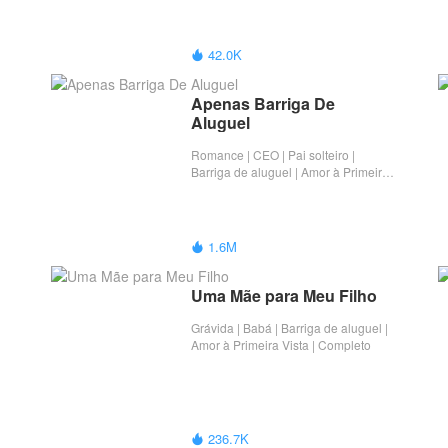
42.0K

Apenas Barriga De 
Aluguel
Romance | CEO | Pai solteiro |
Barriga de aluguel | Amor à Primeira
Vista | Completo
1.6M

Uma Mãe para Meu Filho
Grávida | Babá | Barriga de aluguel |
Amor à Primeira Vista | Completo
236.7K
