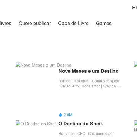
Hi
livros
Quero publicar
Capa de Livro
Games
Nove Meses e um Destino
Barriga de aluguel | Conflito conjugal
| Pai solteiro | Doce amor | Grávida |
Romance | Completo
2.8M

O Destino do Sheik
Romance | CEO | Casamento por