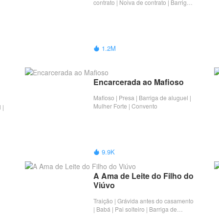
contrato | Noiva de contrato | Barriga
de aluguel | Conflito conjugal |
Completo
1.2M

Encarcerada ao Mafioso
Mafioso | Presa | Barriga de aluguel |
Mulher Forte | Convento
 |
or
9.9K

A Ama de Leite do Filho do 
Viúvo
Traição | Grávida antes do casamento
| Babá | Pai solteiro | Barriga de
aluguel | Completo