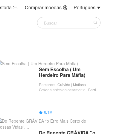
stória
Comprar moedas
Português



Sem Escolha ( Um 
Herdeiro Para Máfia)
Romance | Grávida | Mafioso |
Grávida antes do casamento | Barriga
de aluguel | Completo
6.1M

De Repente GRÁVIDA "o 