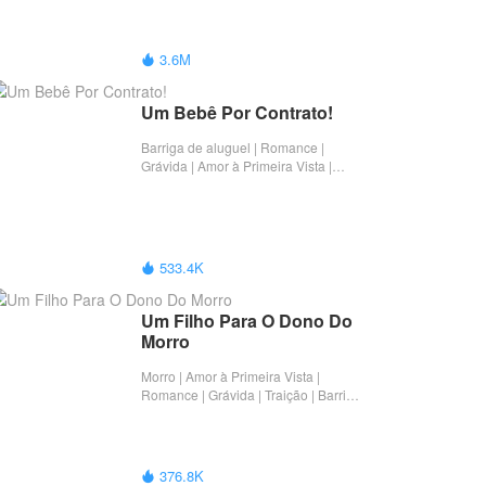
Completo
3.6M

Um Bebê Por Contrato!
Barriga de aluguel | Romance |
Grávida | Amor à Primeira Vista |
Completo
533.4K

Um Filho Para O Dono Do 
Morro
Morro | Amor à Primeira Vista |
Romance | Grávida | Traição | Barriga
de aluguel | Completo
376.8K
