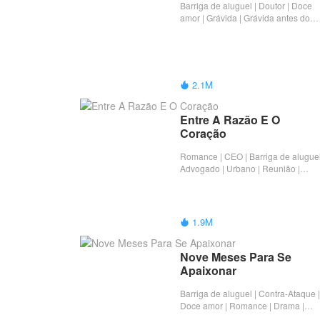
Barriga de aluguel | Doutor | Doce
amor | Grávida | Grávida antes do
casamento | Completo
2.1M

Entre A Razão E O 
Coração
Romance | CEO | Barriga de aluguel
Advogado | Urbano | Reunião |
Angústia adolescente | Primeiro am
| Completo
1.9M

Nove Meses Para Se 
Apaixonar
Barriga de aluguel | Contra-Ataque |
Doce amor | Romance | Drama |
Noiva de contrato | Completo