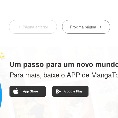
Página anterior
Próxima página


Um passo para um novo mundo
Para mais, baixe o APP de MangaT