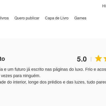
Hi
livros
Quero publicar
Capa de Livro
Games
5.0
to

|
ia e um futuro já escrito nas páginas do luxo. Frio e ac
s vezes para ninguém.
 do interior, longe dos prédios e das luzes, tudo pare
la terra e olhar profundo, que não se impressiona com