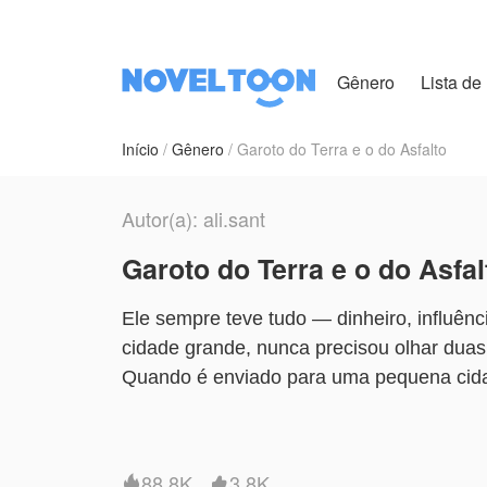
Gênero
Lista de 
Início
Gênero
Garoto do Terra e o do Asfalto
Autor(a): ali.sant
Garoto do Terra e o do Asfal
Ele sempre teve tudo — dinheiro, influênc
cidade grande, nunca precisou olhar dua
Quando é enviado para uma pequena cidade
demais… simples demais.
Até que ele o vê.
Um garoto do campo, de mãos marcadas pe
88.8K
3.8K

