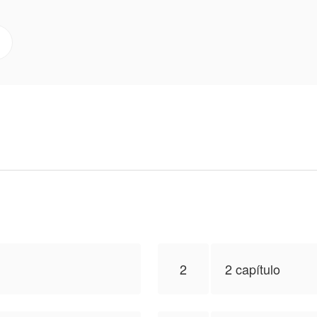
nem com arrogância. Um olhar que não pede nada mas desperta tudo.
cio carregado de tensão.
e chocam —
dinheiro nenhum pode comprar.
a publicar esta obra, o conteúdo é baseado na perspect
 de NovelToon
2
2 capítulo