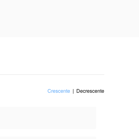
iva do(a)
Crescente
|
Decrescente