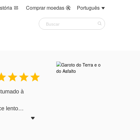
stória
Comprar moedas
Português







ostumado à
ce lento

 carros caros