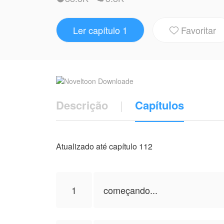
O que começa como curiosidade vira silên
Ler capítulo 1
Favoritar
O que era diferença vira desejo contido.

Entre o asfalto e a terra, dois mundos s
e pela primeira vez, ele sente algo que 
NovelToon tem autorização de ali.sant par
autor(a), e não representa a perspectiva
Descrição
|
Capítulos
Atualizado até capítulo 112
1
começando...