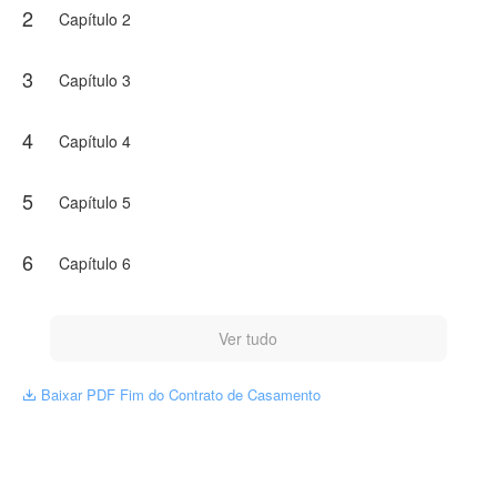
2
Lucas percebe a devastação que causou, foi ele quem
Capítulo 2
errou, quem julgou mal, quem destruiu aos poucos a
única pessoa que esteve ao seu lado mesmo sem
receber amor em troca. Desesperado, ele corre atrás
3
Capítulo 3
dela, implora por perdão e tenta consertar o passado.
NovelToon tem autorização de Sila Reis para publicar
4
Capítulo 4
esta obra, o conteúdo é baseado na perspectiva do(a)
autor(a), e não representa a perspectiva de NovelToon
5
Capítulo 5
6
Capítulo 6
Ver tudo
Baixar PDF Fim do Contrato de Casamento
