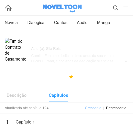



Novela
Dialógica
Contos
Audio
Mangá
Fim do Contrato de Casamento
Autor(a): Sila Reis
Camille Fontaine dedicou cinco anos da sua vida a
Lucas Durand, cinco anos de dedicação silenciosa,

onde apagou a própria luz para que ele brilhasse. O
casamento deles existia apenas no papel.
853.6K
47.9K
4.6



Quando a ex-namorada de Lucas retorna ao país,
Camille finalmente abre os olhos para a realidade e
decide pôr fim à charada. Lucas assina os documentos
Descrição
Capítulos
de divórcio sem hesitar, na sua mente, ela nunca o
deixaria, pois conhece o tamanho do seu amor e dos
Atualizado até capítulo 124
Crescente
|
Decrescente
sacrifícios que suportou ao longo dos anos. Ele espera
pelo seu retorno arrependida, mas Camille vai embora
1
em silêncio, sem escândalos nem súplicas.
Capítulo 1
Conforme verdades guardadas no escuro vêm à tona,