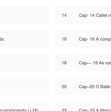
14
Cap- 14 Caliel n
ta.
16
Cap- 16 A compa
18
Cap— 18 As com
20
Cap–20 O Baile
 acasalamento (+18)
22
Cap- 22 A Marc