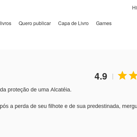
Hi
livros
Quero publicar
Capa de Livro
Games
4.9

|
da proteção de uma Alcatéia.
pós a perda de seu filhote e de sua predestinada, mergul
de tristezas e dor.
 esses dois se encontrar?