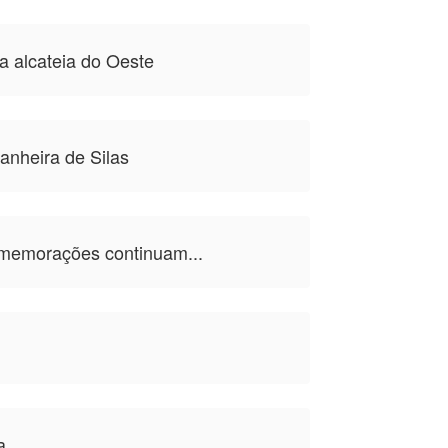
a alcateia do Oeste
nheira de Silas
emorações continuam...
a