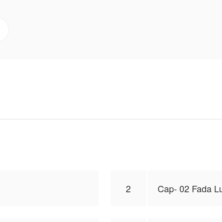
 história de amor.
ícia, baseada na minha imaginação e em algumas pesquis
e a embarcar comigo nesse mundo repleto de fantasia.
ara publicar esta obra, o conteúdo é baseado na perspec
 de NovelToon
2
Cap- 02 Fada L