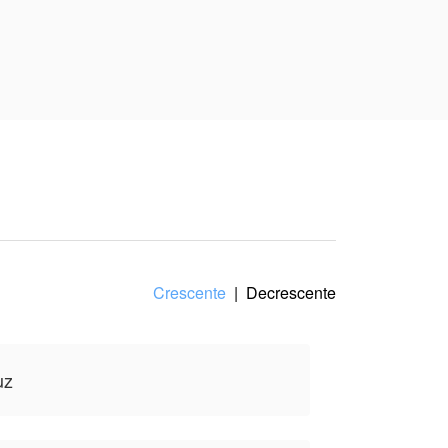
as sobre esse
Crescente
|
Decrescente
tiva do(a)
uz