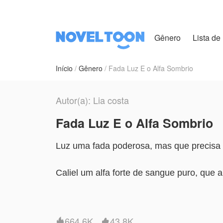
Gênero
Lista de 
Início
Gênero
Fada Luz E o Alfa Sombrio
Autor(a): Lia costa
Fada Luz E o Alfa Sombrio
Luz uma fada poderosa, mas que precisa 
Caliel um alfa forte de sangue puro, que a
mundo vazio e sombrio cheio 
O que acontecerá quando
664.6K
43.8K

