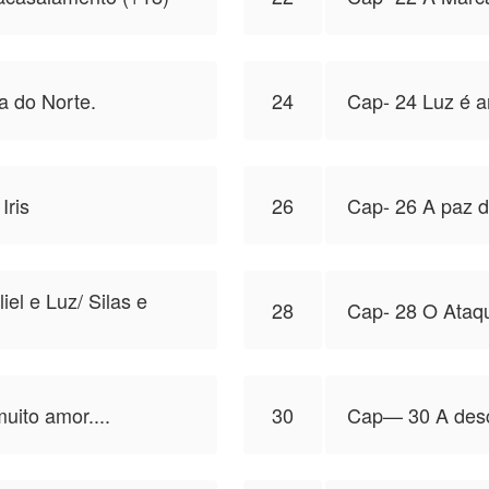
a do Norte.
24
Cap- 24 Luz é a
Iris
26
Cap- 26 A paz da
l e Luz/ Silas e
28
Cap- 28 O Ataque
uito amor....
30
Cap— 30 A des