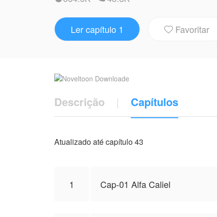
Vamos descobrir juntos em mais uma linda
Ler capítulo 1
Favoritar

observação: Está obra é totalmente fict
mundo não humano.
Convido você que está lendo esta sinops
Descrição
|
Capítulos
Desde já agradeço, boa leitura.
Lia Costa.
Atualizado até capítulo 43
NovelToon tem autorização de Lia costa p
autor(a), e não representa a perspectiva
1
Cap-01 Alfa Caliel