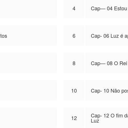
4
Cap— 04 Estou s
tos
6
Cap- 06 Luz é a
8
Cap— 08 O Rei 
10
Cap- 10 Não pos
Cap- 12 O fim da
12
Luz