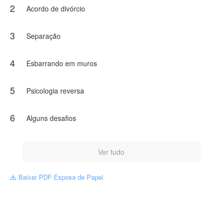
2
Mas o que Mayte não sabia era que Bruce nunca a rejeitou
Acordo de divórcio
por vontade própria. Uma conspiração cruel manipulou sua
mente e apagou seus sentimentos — e agora que ele está
despertando, vai descobrir que perdeu a única mulher que
3
Separação
amou de verdade.
E que há quem faria qualquer coisa para que ela nunca volte
4
Esbarrando em muros
aos seus braços.
Entre segredos de família, fortunas roubadas, uma avó
5
Psicologia reversa
aristocrata que cruzou o oceano para encontrá-la e um
predador obcecado que não aceita um "não", Mayte terá que
lutar por tudo o que lhe foi tirado — inclusive o direito de
6
Alguns desafios
amar e ser amada.
NovelToon tem autorização de Silvia para publicar esta obra,
o conteúdo é baseado na perspectiva do(a) autor(a), e não
Ver tudo
representa a perspectiva de NovelToon
Baixar PDF Esposa de Papel
