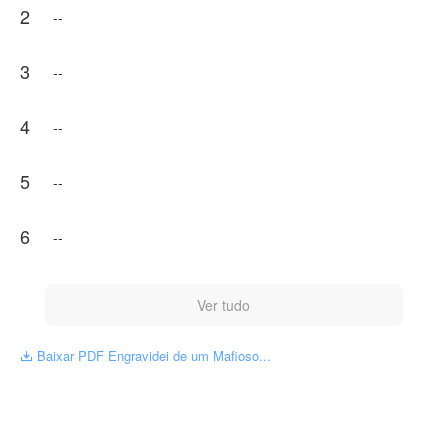
2
NovelToon tem autorização de °·Tatsu para publicar esta
--
obra, o conteúdo é baseado na perspectiva do(a)
autor(a), e não representa a perspectiva de NovelToon
3
--
4
--
5
--
6
--
Ver tudo
Baixar PDF Engravidei de um Mafioso...
