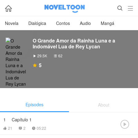



Novela
Dialógica
Contos
Audio
Mangá
O Grande Amor da Rainha Luna e a
Indomável Lua de Rey Lycan
29.5K
62


5

Episodes
About
1
Capítulo 1

21
2
05:22


