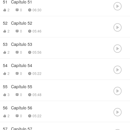
51
Capítulo 51

2
0
06:30



52
Capítulo 52

2
0
05:46



53
Capítulo 53

2
0
05:56



54
Capítulo 54

2
0
05:22



55
Capítulo 55

3
0
05:48



56
Capítulo 56

2
0
05:22



57
Capítulo 57