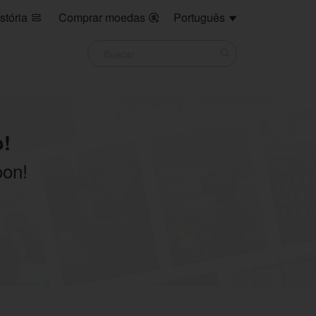
stória
Comprar moedas
Português



!
oon!