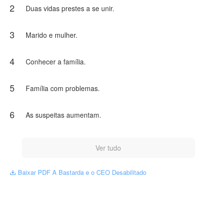
2
Duas vidas prestes a se unir.
Quando os dois se encontram pela primeira vez no
altar, a única coisa que compartilham é o desprezo pelo
acordo que os uniu. Ela é jovem demais. Ele é distante
3
Marido e mulher.
demais. E nenhum dos dois planejava se apaixonar.
Mas entre provocações inesperadas, segredos de
4
Conhecer a família.
família e uma atração impossível de ignorar, as regras
começam a desmoronar. Estefanía descobre que por
trás da frieza de Alexander existe um homem que luta
5
Família com problemas.
para não se deixar destruir. E Alexander descobre que
a mulher que todos tratam como "a bastarda" é a única
pessoa que nunca teve pena dele.
6
As suspeitas aumentam.
Enquanto o avô manipula, a madrastra ameaça e a
meia-irmã conspira — os dois precisam decidir se o
casamento de conveniência vai virar algo real, ou se os
Ver tudo
segredos que ambos escondem serão suficientes para
destruir tudo antes que o ano termine.
Baixar PDF A Bastarda e o CEO Desabilitado

NovelToon tem autorização de Frida Escobar para
publicar esta obra, o conteúdo é baseado na
perspectiva do(a) autor(a), e não representa a
perspectiva de NovelToon