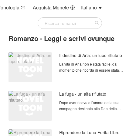
ronologia
Acquista Monete
Italiano



Romanzo - Leggi e scrivi ovunque
Il destino di Aria: un lupo rifiutato
La vita di Aria non è stata facile, dal
momento che ricorda di essere stata
maltrattata.
Ma al suo diciottesimo compleanno, la
sua vita cambierà completamente e
La fuga - un alfa rifiutato
inizierà il destino che ha scritto per più
di tre generazioni.
Dopo aver ricevuto l'amore della sua
compagna destinata alla Dea della
NovelToon ha ottenuto l'autorizzazione
Luna, prese la decisione di non
da Lanita17 per pubblicare
cercare la sua seconda possibilità,
quest'opera, il contenuto è il punto di
credeva che, guidando il suo piccolo
vista dell'autore e non rappresenta la
Riprendere la Luna Ferita Libro
gregge con sua sorella, gli bastasse,