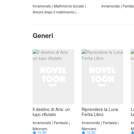
Innamorato | Matrimonio forzato |
Innamorato | Fantas
Amore dopo il matrimonio |
Tradimento e tradimento
Generi
Il destino di Aria: un
Riprendere la Luna
L
lupo rifiutato
Ferita Libro
l
Innamorato | Fantasia |
Innamorato | Fantasia |
In
Mannaro
Mannaro
M
10.9K
10.5K

