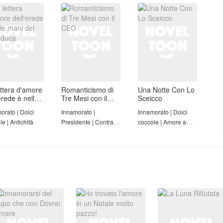
ettera d'amore
Romanticismo di
Una Notte Con Lo
erede è nelle
Tre Mesi con il
Sceicco
 del
CEO
orato | Dolci
Innamorato |
Innamorato | Dolci
nduca
e | Antichità
Presidente | Contratto
coccole | Amore a
di matrimonio | Madre
prima vista
Single