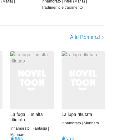
 (Mafia) |
Innamorato | Inferi (Mafia) |
o
Tradimento e tradimento
Altri Romanzi >
La fuga - un alfa
La lupa rifiutata
rifiutato
Innamorato | Mannaro
Innamorato | Fantasia |
Mannaro
8.8K
5.9K

