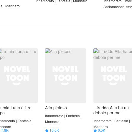
Innamorato | Fantasia | Mannaro
Innamorato | Inferi
ia | Mannaro
Sadomasochism
a mia Luna è il re
Alfa pietoso
Il freddo Alfa ha un
upo
debole per me
Innamorato | Fantasia |
namorato | Fantasia |
Innamorato | Fantasia |
Mannaro
annaro
Mannaro
7.8K
10.6K
6.5K


