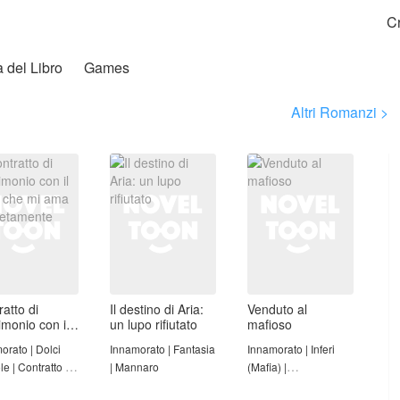
C
a del Libro
Games
Altri Romanzi >
atto di
Il destino di Aria:
Venduto al
imonio con il
un lupo rifiutato
mafioso
che mi ama
orato | Dolci
Innamorato | Fantasia
Innamorato | Inferi
etamente
le | Contratto di
| Mannaro
(Mafia) |
monio
Sadomasochismo