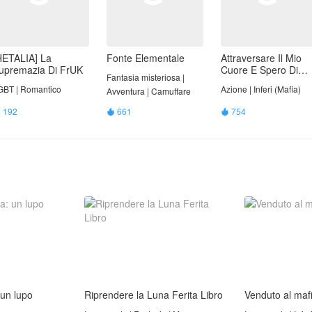
HETALIA] La
Fonte Elementale
Attraversare Il Mio
upremazia Di FrUK
Cuore E Spero Di
Fantasia misteriosa |
Morire "Sono Il Jolly"
GBT | Romantico
Azione | Inferi (Mafia)
Avventura | Camuffare
192
661
754



: un lupo
Riprendere la Luna Ferita Libro
Venduto al maf