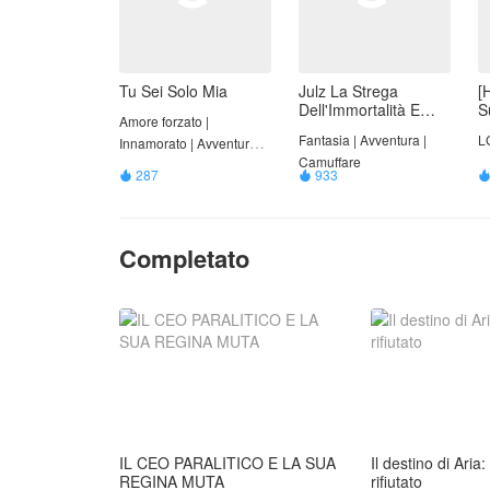
Tu Sei Solo Mia
Julz La Strega
[
Dell'Immortalità E
S
Amore forzato |
Dell'Eterna
Fantasia | Avventura |
L
Innamorato | Avventura |
Giovinezza
Camuffare
Romantico
287
933


Completato
IL CEO PARALITICO E LA SUA
Il destino di Aria
REGINA MUTA
rifiutato