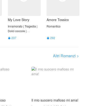
posizione di NovelToon.
My Love Story
Amore Tossico
Innamorato | Tragedia |
Romantico
Dolci coccole |
Romantico
237
292


Altri Romanzi >
ioso
Il mio suocero mafioso mi ama!