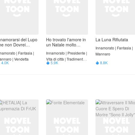
nnamorarsi del Lupo
Ho trovato l'amore in
La Luna Rifiutata
he non Dovrei
un Natale molto
Innamorato | Fantasia |
mare
pazzo!
namorato | Fantasia |
Innamorato | Presidente |
Mannaro
annaro | Vendetta
Vita di città | Tradimento e
4.0K
5.9K
8.8K



tradimento