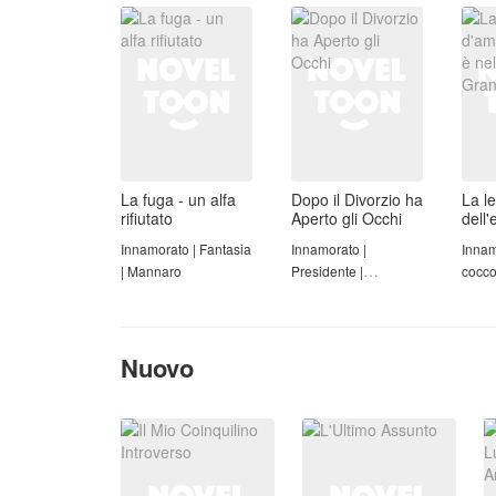
La fuga - un alfa
Dopo il Divorzio ha
La l
rifiutato
Aperto gli Occhi
dell'
mani
Innamorato | Fantasia
Innamorato |
Innam
Gra
| Mannaro
Presidente |
coccol
Riconquistare moglie
| Disabilità | Marito
pentito
Nuovo