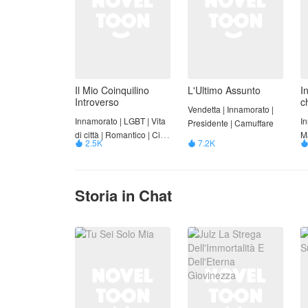
Il Mio Coinquilino
L'Ultimo Assunto
I
Introverso
c
Vendetta | Innamorato |
A
Innamorato | LGBT | Vita
In
Presidente | Camuffare
di città | Romantico | Città
M
2.5K
7.2K


universitaria | Camuffare
Storia in Chat