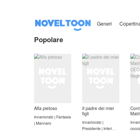
Generi
Copertin
Popolare
Alfa pietoso
Il padre dei miei
Contr
figli
Matr
Innamorato | Fantasia
CEO 
Innamorato |
Innam
| Mannaro
Segr
Presidente | Inferi
cocco
(Mafia)
matri