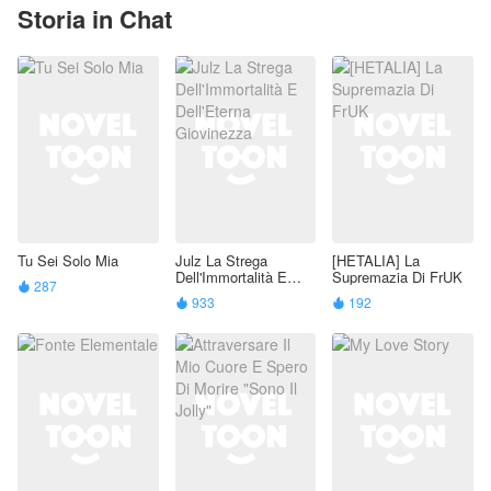
Storia in Chat
Tu Sei Solo Mia
Julz La Strega
[HETALIA] La
Dell'Immortalità E
Supremazia Di FrUK
287

Dell'Eterna
933
192


Giovinezza