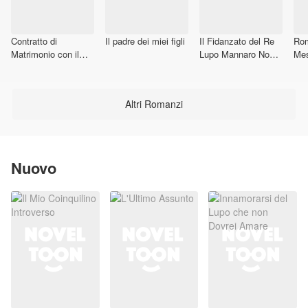
Contratto di
Il padre dei miei figli
Il Fidanzato del Re
Rom
Matrimonio con il
Lupo Mannaro Non
Mes
CEO che mi ama
Invitato
Segretamente
Altri Romanzi
Nuovo