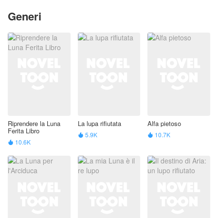
Generi
Riprendere la Luna
La lupa rifiutata
Alfa pietoso
Ferita Libro
5.9K
10.7K


10.6K
