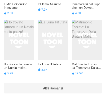
Il Mio Coinquilino
L'Ultimo Assunto
Innamorarsi del Lupo
Introverso
che non Dovrei
7.2K

Amare
2.5K
4.0K


Ho trovato l'amore in
La Luna Rifiutata
Matrimonio Forzato:
un Natale molto
La Tenerezza Della
8.8K

pazzo!
Brutale Mafia
5.9K
19.5K


Altri Romanzi