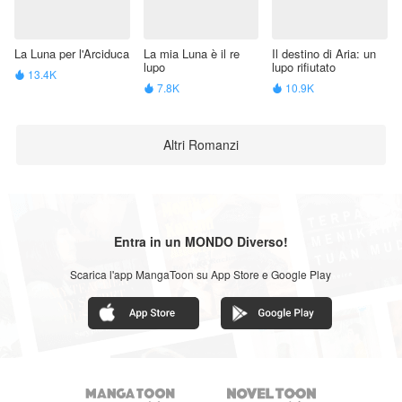
La Luna per l'Arciduca
La mia Luna è il re
Il destino di Aria: un
lupo
lupo rifiutato
13.4K

7.8K
10.9K


Altri Romanzi
Entra in un MONDO Diverso!
Scarica l'app MangaToon su App Store e Google Play

