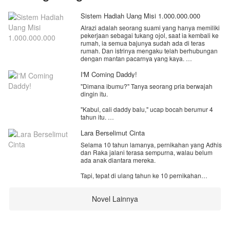
Sistem Hadiah Uang Misi 1.000.000.000
Alrazi adalah seorang suami yang hanya memiliki
pekerjaan sebagai tukang ojol, saat ia kembali ke
rumah, ia semua bajunya sudah ada di teras
rumah. Dan istrinya mengaku telah berhubungan
dengan mantan pacarnya yang kaya.
Ia di usir dari rumah, dan motornya di ambil,
I'M Coming Daddy!
akhirnya ia pun pergi dari rumah tersebut. Tak
"Dimana ibumu?" Tanya seorang pria berwajah
sengaja ia menendang sebuah kotak misterius,
dingin itu.
yang ternyata ada sistem.
"Kabul, cali daddy balu," ucap bocah berumur 4
Dengan adanya sistem, hidupnya berubah total
tahun itu.
menjadi lebih baik.
Lara Berselimut Cinta
Filbert Revino, anak kecil berumur 4 tahun yang
Selama 10 tahun lamanya, pernikahan yang Adhis
mencari ayah kandungnya. Hingga dia bertemu
dan Raka jalani terasa sempurna, walau belum
dengan Gilbert Ray Greyson, pria dingin dan
ada anak diantara mereka.
datar. Yang ternyata adalah ayah kandung dari
Revin.
Tapi, tepat di ulang tahun ke 10 pernikahan
mereka, Adhis mengetahui bahwa Raka telah
"Dia putraku kan?! Revin putraku! Selama ini kau
memiliki seorang anak bersama istri sirinya.
kabur dan menyembunyikan benihku?! Kau
Novel Lainnya
sangat keterlaluan Emily!" Bentak Gilbert pada
Masihkah Adhis bertahan dalam peliknya kisah
seorang wanita yang menatapnya dengan
rumah tangganya? menelan pahitnya empedu
tangisan.
diantara manisnya kata-kata cinta dari Raka?