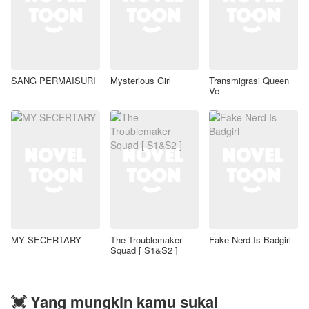
SANG PERMAISURI
Mysterious Girl
Transmigrasi Queen
Ve
MY SECERTARY
The Troublemaker
Fake Nerd Is Badgirl
Squad [ S1&S2 ]
💓 Yang mungkin kamu sukai