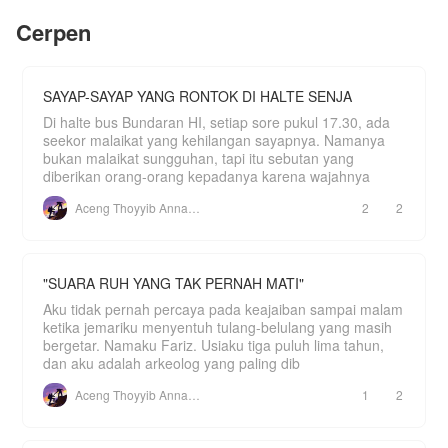
"Maafkan aku." Hanya kata itu yang mampu wanita
Atau, memilih meladeni Dean, mantan kekasih
bernama Emily Beriana. Istri Gilbert yang pergi
Cerpen
serta calon tunangannya dimasa lalu.
tanpa sebuah pesan apapun.
Bagaimana pertemuan mereka kembali setelah 5
SAYAP-SAYAP YANG RONTOK DI HALTE SENJA
tahun lamanya? Apakah usaha Revin untuk
menyatukan orang tuanya berhasil? Apakah tidak
Di halte bus Bundaran HI, setiap sore pukul 17.30, ada
dan harus hidup pada salah satunya?
seekor malaikat yang kehilangan sayapnya. Namanya
Yang kepo langsung cusss baca aja, di jamin
bukan malaikat sungguhan, tapi itu sebutan yang
kucu, baper, sedih, campur aduk deh.
diberikan orang-orang kepadanya karena wajahnya
PERINGATAN!!! HANYA CERITA FIKTIF BELAKA,
Aceng Thoyyib Annawawy
2
2
KARANGAN DARI AUTHOR. BUKAN K
"SUARA RUH YANG TAK PERNAH MATI"
Aku tidak pernah percaya pada keajaiban sampai malam
ketika jemariku menyentuh tulang-belulang yang masih
bergetar. Namaku Fariz. Usiaku tiga puluh lima tahun,
dan aku adalah arkeolog yang paling dib
Aceng Thoyyib Annawawy
1
2