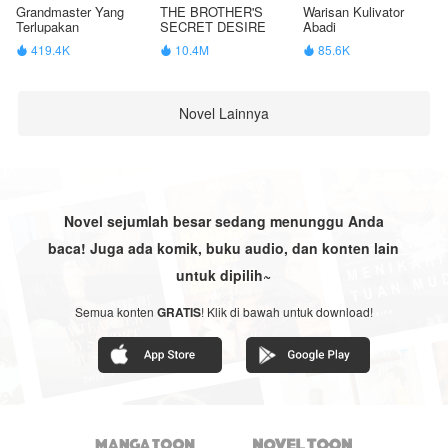
Grandmaster Yang
THE BROTHER'S
Warisan Kulivator
Terlupakan
SECRET DESIRE
Abadi
419.4K
10.4M
85.6K



Novel Lainnya
Novel sejumlah besar sedang menunggu Anda
baca! Juga ada komik, buku audio, dan konten lain
untuk dipilih~
Semua konten
GRATIS
! Klik di bawah untuk download!