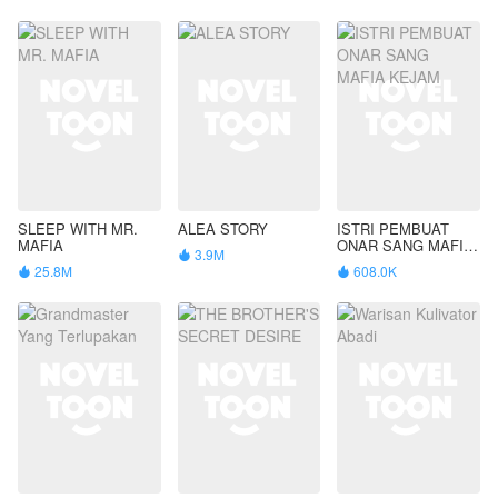
SLEEP WITH MR.
ALEA STORY
ISTRI PEMBUAT
MAFIA
ONAR SANG MAFIA
3.9M

KEJAM
25.8M
608.0K

