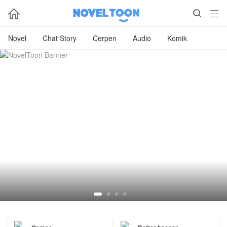



Novel
Chat Story
Cerpen
Audio
Komik