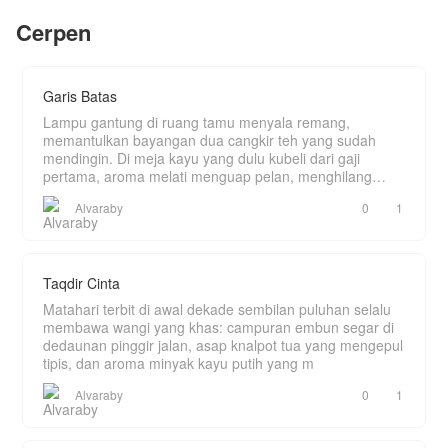
Cerpen
_
_
_
Garis Batas
Bismillahirrahmanirrahim....
Assalamualaikum...
Lampu gantung di ruang tamu menyala remang,
bertemu lagi dengan author yang suka-suka...
memantulkan bayangan dua cangkir teh yang sudah
yuk ikuti kisahnya ... , ini kelanjutan cerita tentang
mendingin. Di meja kayu yang dulu kubeli dari gaji
Faas sebagai rekan sektor 7 shadow Midi.
pertama, aroma melati menguap pelan, menghilang
semoga sukaaaaa
ditelan k
dan selamat membaca.... yang tidak suka tinggal
Alvaraby
0
1
skip, dan untuk yang mau mengikuti cerita ini,
mohon dukungannya ya, 🥰🥰🥰🥰 terimakasih
🙏🏻
Taqdir Cinta
Matahari terbit di awal dekade sembilan puluhan selalu
membawa wangi yang khas: campuran embun segar di
dedaunan pinggir jalan, asap knalpot tua yang mengepul
tipis, dan aroma minyak kayu putih yang m
Alvaraby
0
1