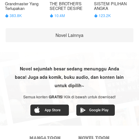
Grandmaster Yang
THE BROTHER'S
SISTEM PILIHAN
Terlupakan
SECRET DESIRE
ANGKA
383.8K
10.4M
123.2K



Novel Lainnya
Novel sejumlah besar sedang menunggu Anda
baca! Juga ada komik, buku audio, dan konten lain
untuk dipilih~
Semua konten
GRATIS
! Klik di bawah untuk download!