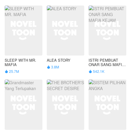
SLEEP WITH MR.
ALEA STORY
ISTRI PEMBUAT
MAFIA
ONAR SANG MAFIA
3.8M

KEJAM
25.7M
542.1K

