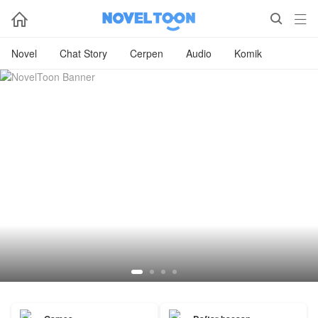



Novel
Chat Story
Cerpen
Audio
Komik