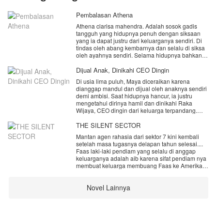
Pembalasan Athena
Athena clarisa mahendra. Adalah sosok gadis
tangguh yang hidupnya penuh dengan siksaan
yang ia dapat justru dari keluarganya sendiri. Di
tindas oleh abang kembarnya dan selalu di siksa
oleh ayahnya sendiri. Selama hidupnya bahkan
tak pernah sedikit pun merasakan hidup bahagia.
Keluarganya justru lebih menyayangi anak
Dijual Anak, Dinikahi CEO Dingin
angkatnya yang memiliki sifat lembut,pintar dan
Di usia lima puluh, Maya diceraikan karena
baik hati.tanpa mereka tahu jika dibalik wajah lugu
dianggap mandul dan dijual oleh anaknya sendiri
anak angkatnya itu tersimpan sifat licik dan
demi ambisi. Saat hidupnya hancur, ia justru
maipulatif. Karna perlakuan keluarganya itu sudah
mengetahui dirinya hamil dan dinikahi Raka
mencapai batas sabar dan membuat Athena
Wijaya, CEO dingin dari keluarga terpandang.
memiliki dendam dan janji untuk menghancurkan
Namun pernikahan itu menyeret Maya ke pusaran
keluarga gilanya itu. Lalu bagaimana dengan
warisan, rahasia kelahiran, mantan suami yang
THE SILENT SECTOR
kelanjutan hidup Athena?,
kembali, anak yang penuh penyesalan, dan
Mantan agen rahasia dari sektor 7 kini kembali
wanita licik yang ingin merebut segalanya. Ketika
setelah masa tugasnya delapan tahun selesai....
ingatan, cinta, dan nyawanya dipertaruhkan, Maya
Faas laki-laki pendiam yang selalu di anggap
harus memilih: tetap menjadi korban, atau
keluarganya adalah aib karena sifat pendiam nya
merebut kembali hidupnya.
membuat keluarga membuang Faas ke Amerika
dengan dalih untuk meneruskan pendidikannya di
sana, namun bertahun-tahun lamanya, menurut
Novel Lainnya
keluarnya ,Faas tetaplah laki-laki pendiam yang
tidak bisa berbuat apa-apa,selain menghabiskan
uang keluarganya, padahal di balik pendiam nya
Faas , ada rahasia tersembunyi yang tidak ada
satu keluarga nya yang tahu .