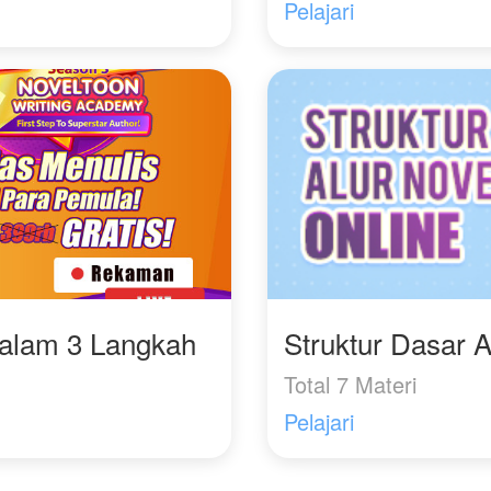
khasiat luar biasa,
Pelajari
dengan cairan ini dia
menjadi petani sultan
Dalam 3 Langkah
Struktur Dasar A
Total 7 Materi
Pelajari