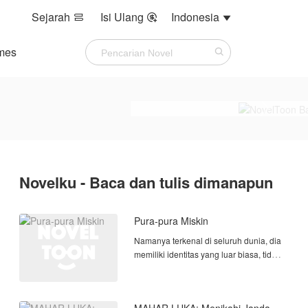
Sejarah
Isi Ulang
Indonesia



mes
Novelku - Baca dan tulis dimanapun
Pura-pura Miskin
Namanya terkenal di seluruh dunia, dia
memiliki identitas yang luar biasa, tidak
ada yang mengenalnya selain orang
yang tahu jati dirinya yang sebenarnya.