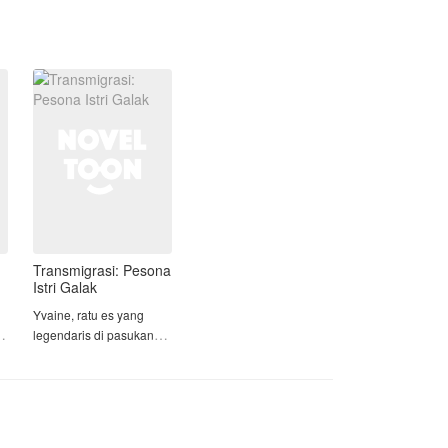
yang paling ia hindari. Di balik benci
yang membara, tersimpan rahasia
masa lalu dan luka yang belum
sembuh. Bisakah pernikahan yang
dibangun di atas rasa bersalah ini
berubah menjadi cinta, ataukah
dendam lama justru akan
menghancurkan segalanya?
Temukan jawabannya dalam kisah
pengabdian dan benci yang berujung
cinta ini. Dan jangan lupa berikan
dukungannya...
Transmigrasi: Pesona
Istri Galak
Yvaine, ratu es yang
legendaris di pasukan
khusus, mengalami
pengkhianatan dalam
misinya. Dua tembakan
menghantam tubuhnya,
dan dia jatuh tak