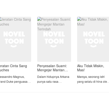
eratan Cinta Sang
Penyesalan Suami:
Aku Tidak Miskin,
uches
Mengejar Mantan
Mas!
Terindah
lessandro Magnus,
Dalam hidupnya Arkana
Marsya, seorang istri
rand Duke penguasa
punya satu rasa
yang selalu di hina oleh
ilayah Magnus, dia
penyesalan yang teramat
suami dan keluarga nya
rkenal kejam, dingin,
sangat. Bahkan dia tidak
hanya karena dia
an punya insting
tahu ketika berpisah
dianggap karyawan di
embunuh yang tajam.
dengan Kanaya, wanita
salah satu toko kue.
egala macam jebakan
itu sedang dalam