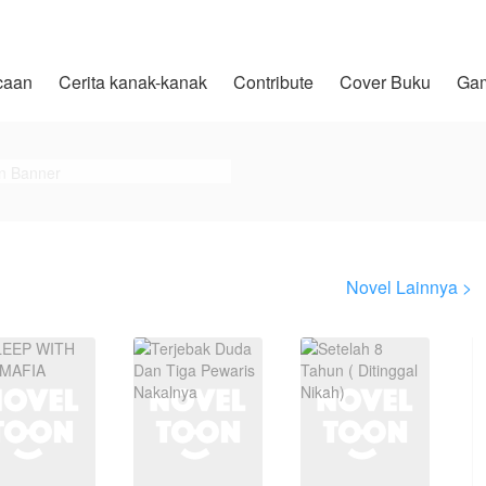
caan
Cerita kanak-kanak
Contribute
Cover Buku
Ga
Novel Lainnya >