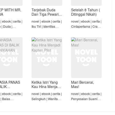
EP WITH MR.
Terjebak Duda
Setelah 8 Tahun (
IA
Dan Tiga Pewaris
Ditinggal Nikah)
Nakalnya
| ebook | cerita |
novel | ebook | cerita |
novel | ebook | cerita |
n | Duda |
Ibu Tiri | Identitas
Cintapertama | Crazy
-Angst Mafia |
Tersembunyi | Mafia |
Rich/Konglomerat |
t
Tamat
Cinta Seiring Waktu |
Tamat
ASIA PANAS
Ketika Istri Yang
Mari Bercerai,
ALIK
Kau Hina Menjadi
Mas!
NIKAHAN
Kapten Pilot
| ebook | cerita |
novel | ebook | cerita |
novel | ebook | cerita |
 | Balas
Selingkuh | Wanita
Penyesalan Suami |
am | Diam-Diam
Karir | Penyesalan
Identitas Tersembunyi
Suami | Tamat
| Penyesalan
Keluarga | Tamat