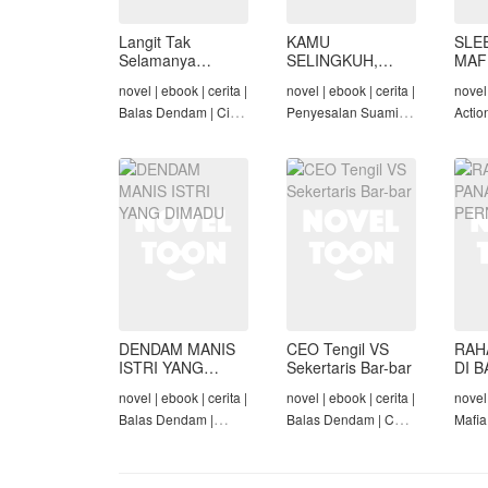
Langit Tak
KAMU
SLE
Selamanya
SELINGKUH,
MAF
Mendung,
KAMU
novel | ebook | cerita |
novel | ebook | cerita |
novel 
Seraphina
BANGKRUT
Balas Dendam | Cinta
Penyesalan Suami |
Actio
Seiring Waktu |
Identitas Tersembunyi
Roman
Penyesalan Suami
| Balas Dendam |
Tama
Tamat
DENDAM MANIS
CEO Tengil VS
RAH
ISTRI YANG
Sekertaris Bar-bar
DI B
DIMADU
PER
novel | ebook | cerita |
novel | ebook | cerita |
novel 
Balas Dendam |
Balas Dendam | CEO
Mafia
Penyesalan Suami |
| Mafia | Tamat
Dend
CEO | Tamat
Cinta