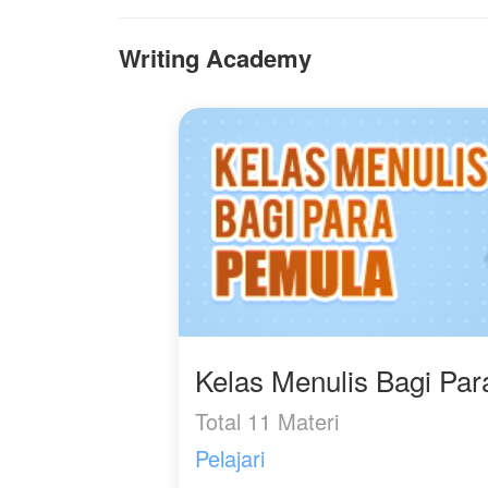
suami yang telah
se
menghilang tanpa kabar
s
Writing Academy
selama 5th itu.
w
p
ju
Lalu bagaimana
am
kehidupan Alisa setelah
s
itu?
W
t
b
Yuk.... Ikuti cerita
selengkapnya, jangan
lupa tinggalkan jejak😁
Kelas Menulis Bagi Pa
Total 11 Materi
Pelajari