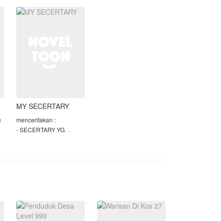
bernyawa di tempat.
a
Namun, ketika Yvaine
membuka matanya
MY SECERTARY
u
menceritakan :
- SECERTARY YG
GALAK,BAR-
BAR,CEPLAS
CEPLOS,MESUM
ku
- CEO YG
AROGAN,SOMBONG,DINGIN,MESUM
* mengandung unsur
dewasa 18+ - 21+
* bnyak foto/gif vulgar