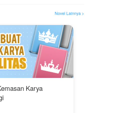
Dan peran dengan
populasi terbanyak, yang
n
dianggap paling lemah
Novel Lainnya >
dan mengabdikan hidup
mereka untuk bertani,
mengelola penginapan,
serta memajukan
kota…… Penduduk
Desa.
Bagi seorang penduduk
desa yang tidak memiliki
kekuatan bertarung,
nekat pergi berburu
monster sama saja
h
dengan tindakan bunuh
diri.
Kemasan Karya
gi
n