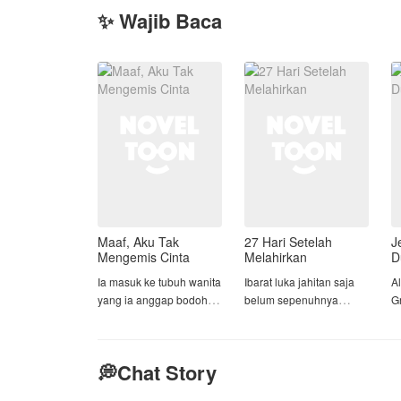
✨ Wajib Baca
Maaf, Aku Tak
27 Hari Setelah
J
Mengemis Cinta
Melahirkan
D
Ia masuk ke tubuh wanita
Ibarat luka jahitan saja
A
yang ia anggap bodoh,
belum sepenuhnya
G
dan memilih mengubah
kering. Tepat 27 hari
W
takdirnya, bukan
setelah kematian
te
mengulangnya
bayinya, Hana dikejutkan
d
💭Chat Story
dengan surat gugatan
m
Dina, yatim piatu cerdas
cerai yang Dzaki
S