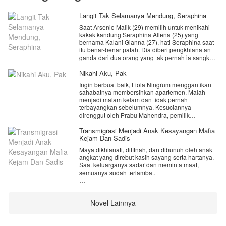
Langit Tak Selamanya Mendung, Seraphina
Saat Arsenio Malik (29) memilih untuk menikahi
kakak kandung Seraphina Allena (25) yang
bernama Kalani Gianna (27), hati Seraphina saat
itu benar-benar patah. Dia diberi pengkhianatan
ganda dari dua orang yang tak pernah ia sangka
akan tega menusuknya dari belakang. Kalani
ternyata sudah hamil. Dan, kedua orangtua
Nikahi Aku, Pak
mereka malah berdiri di sisi Kalani untuk membela
Ingin berbuat baik, Fiola Ningrum menggantikan
kesalahan anak pertama mereka.
sahabatnya membersihkan apartemen. Malah
menjadi malam kelam dan tidak pernah
Saat Seraphina merasa ditinggal sendirian di
terbayangkan sebelumnya. Kesuciannya
dunia ini, datanglah Kaivan Lyonel Marvin (30)
direnggut oleh Prabu Mahendra, pemilik
yang menjadi obat bagi luka hati Seraphina.
apartemen. Masalah semakin rumit ketika ia
Karena kelembutan dan perhatian Kaivan,
dijemput paksa orang tua untuk dijodohkan,
Transmigrasi Menjadi Anak Kesayangan Mafia
Seraphina akhirnya memutuskan untuk menerima
nyatanya Fiola sedang hamil.
Kejam Dan Sadis
lamaran dari pria itu.
Maya dikhianati, difitnah, dan dibunuh oleh anak
“Uang yang akan kamu terima adalah bentuk
Namun, empat tahun setelah pernikahan mereka,
angkat yang direbut kasih sayang serta hartanya.
tanggung jawab, jangan berharap yang lain.” ==
Seraphina baru tahu jika ternyata Kaivan
Saat keluarganya sadar dan meminta maaf,
Prabu Mahendra.
menikahinya hanya supaya Seraphina tidak
semuanya sudah terlambat.
mengusik pernikahan Kalani dan Arsenio.
Namun Maya terbangun sebagai Chelsea putri
Pria yang sudah menjadi suaminya itu ternyata
kesayangan seorang penguasa yang ditakuti. Di
juga mencintai Kalani. Dia bahkan rela berkorban
Novel Lainnya
kehidupan baru ini, ia dicintai dan dilindungi
dengan menikahi Seraphina hanya demi
sepenuh hati. Musuh masih mengancam, tapi
memastikan agar Sera tidak balas dendam
Maya tidak lagi lemah. Dengan pengalaman masa
kepada Kalani.
lalu dan kekuatan yang baru, ia bangkit untuk