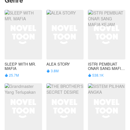
SLEEP WITH MR.
ALEA STORY
ISTRI PEMBUAT
MAFIA
ONAR SANG MAFIA
3.8M

KEJAM
25.7M
538.1K

