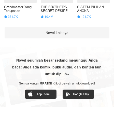
Grandmaster Yang
THE BROTHER'S
SISTEM PILIHAN
Terlupakan
SECRET DESIRE
ANGKA
381.7K
10.4M
121.7K



Novel Lainnya
Novel sejumlah besar sedang menunggu Anda
baca! Juga ada komik, buku audio, dan konten lain
untuk dipilih~
Semua konten
GRATIS
! Klik di bawah untuk download!