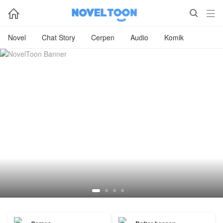



Novel
Chat Story
Cerpen
Audio
Komik