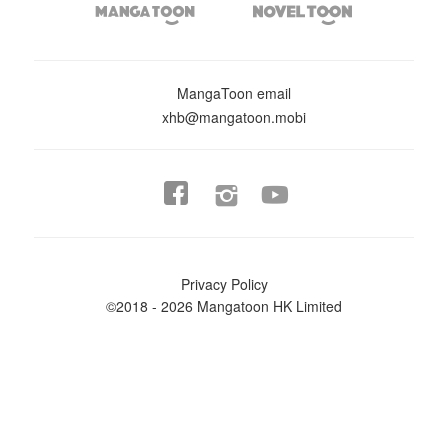


MangaToon email
xhb@mangatoon.mobi


Privacy Policy
©2018 - 2026 Mangatoon HK Limited