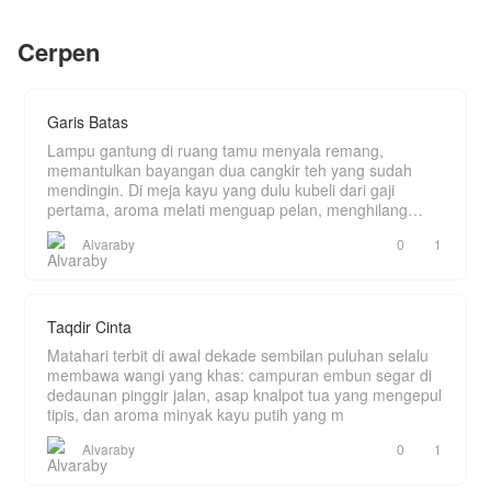
melawan kejahatan dan melindungi keluarga
barunya.
Cerpen
Garis Batas
Lampu gantung di ruang tamu menyala remang,
memantulkan bayangan dua cangkir teh yang sudah
mendingin. Di meja kayu yang dulu kubeli dari gaji
pertama, aroma melati menguap pelan, menghilang
ditelan k
Alvaraby
0
1
Taqdir Cinta
Matahari terbit di awal dekade sembilan puluhan selalu
membawa wangi yang khas: campuran embun segar di
dedaunan pinggir jalan, asap knalpot tua yang mengepul
tipis, dan aroma minyak kayu putih yang m
Alvaraby
0
1