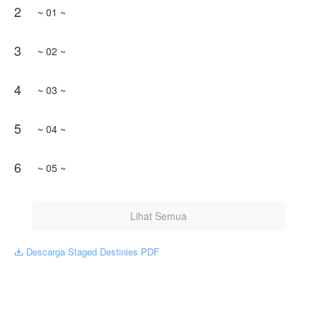
2
~ 01 ~
bertemu hanya berdua, mereka hanya sekedar tau nama
dan bagaimana sosok nya, mereka tidak pernah berbicara
atau bertemu berdua, dan mereka tidak pernah bermain di
3
film atau drama yang sama sebelum nya. Tetapi pada
~ 02 ~
akhirnya mereka menjadi partner di drama yang sama dan
dari drama tersebut mengubah kisah mereka
4
~ 03 ~
🦋 NO PLAGIAT // MURNI HASIL KHAYALAN SENDIRI 🦋
5
Karya ini diterbitkan atas izin NovelToon Kim's, isi konten
~ 04 ~
hanyalah pandangan pribadi pembuatnya, tidak mewakili
NovelToon sendiri
6
~ 05 ~
Lihat Semua
Descarga Staged Destinies PDF
