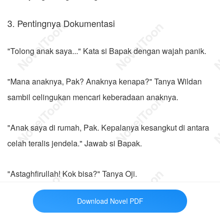
3. Pentingnya Dokumentasi
"Tolong anak saya..." Kata si Bapak dengan wajah panik.
"Mana anaknya, Pak? Anaknya kenapa?" Tanya Wildan
sambil celingukan mencari keberadaan anaknya.
"Anak saya di rumah, Pak. Kepalanya kesangkut di antara
celah teralis jendela." Jawab si Bapak.
"Astaghfirullah! Kok bisa?" Tanya Oji.
Download Novel PDF
"Gak tau, Pak. Namanya juga musibah." Jawab si Bapak.