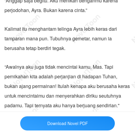
“Anggap saja begitu. Aku menikah denganmu karena
perjodohan, Ayra. Bukan karena cinta.”
Kalimat itu menghantam telinga Ayra lebih keras dari
tamparan mana pun. Tubuhnya gemetar, namun ia
berusaha tetap berdiri tegak.
“Awalnya aku juga tidak mencintai kamu, Mas. Tapi
pernikahan kita adalah perjanjian di hadapan Tuhan,
bukan ajang permainan! Itulah kenapa aku berusaha keras
untuk mencintaimu dan menyerahkan diriku seutuhnya
padamu. Tapi ternyata aku hanya berjuang sendirian."
Ucapnya lirih, nyaris seperti berbisik.
Download Novel PDF
Rayyan terkekeh pelan. “Jangan naif. Aku bukan kamu.