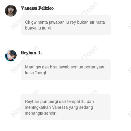
𝐕𝐚𝐧𝐞𝐬𝐬𝐚 𝐅𝐞𝐥𝐢𝐱𝐥𝐞𝐨
Ck gw minta jawaban lu rey bukan air mata
buaya lu itu 💢
𝐑𝐞𝐲𝐡𝐚𝐧. 𝐋
Maaf gw gak bisa jawab semua pertanyaan
lu sa *pergi
Reyhan pun pergi dari tempat itu dan
meningkatkan Vanessa yang sedang
menangis sendiri