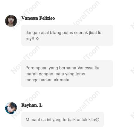
𝐕𝐚𝐧𝐞𝐬𝐬𝐚 𝐅𝐞𝐥𝐢𝐱𝐥𝐞𝐨
Jangan asal bilang putus seenak jidat lu
rey!! 💢
Perempuan yang bernama Vanessa itu
marah dengan mata yang terus
mengeluarkan air mata
𝐑𝐞𝐲𝐡𝐚𝐧. 𝐋
M maaf sa ini yang terbaik untuk kita😞