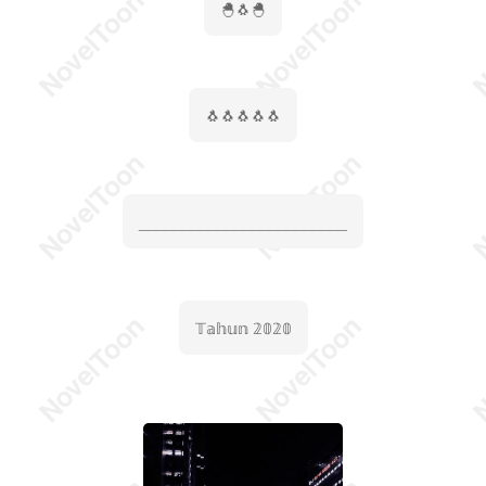
🐣🐧🐣
🐧🐧🐧🐧🐧
________________________
𝕋𝕒𝕙𝕦𝕟 𝟚𝟘𝟚𝟘