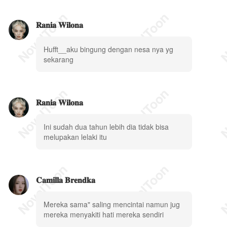
𝐑𝐚𝐧𝐢𝐚 𝐖𝐢𝐥𝐨𝐧𝐚
Hufft__aku bingung dengan nesa nya yg
sekarang
𝐑𝐚𝐧𝐢𝐚 𝐖𝐢𝐥𝐨𝐧𝐚
Ini sudah dua tahun lebih dia tidak bisa
melupakan lelaki itu
𝐂𝐚𝐦𝐢𝐥𝐥𝐚 𝐁𝐫𝐞𝐧𝐝𝐤𝐚
Mereka sama" saling mencintai namun jug
mereka menyakiti hati mereka sendiri