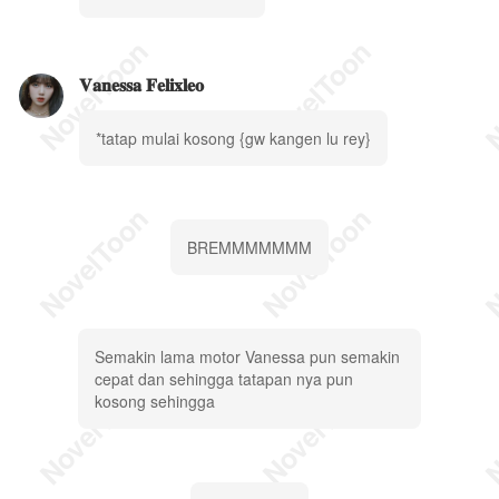
𝐕𝐚𝐧𝐞𝐬𝐬𝐚 𝐅𝐞𝐥𝐢𝐱𝐥𝐞𝐨
*tatap mulai kosong {gw kangen lu rey}
BREMMMMMMM
Semakin lama motor Vanessa pun semakin
cepat dan sehingga tatapan nya pun
kosong sehingga