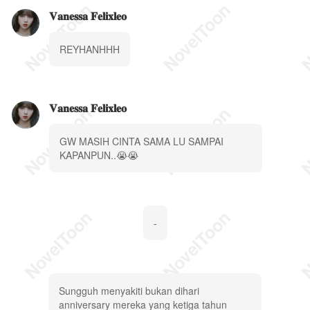
𝐕𝐚𝐧𝐞𝐬𝐬𝐚 𝐅𝐞𝐥𝐢𝐱𝐥𝐞𝐨
REYHANHHH
𝐕𝐚𝐧𝐞𝐬𝐬𝐚 𝐅𝐞𝐥𝐢𝐱𝐥𝐞𝐨
GW MASIH CINTA SAMA LU SAMPAI
KAPANPUN..😭😭
-
Sungguh menyakiti bukan dihari
anniversary mereka yang ketiga tahun