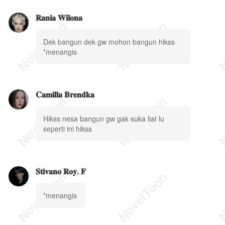
𝐑𝐚𝐧𝐢𝐚 𝐖𝐢𝐥𝐨𝐧𝐚
Dek bangun dek gw mohon bangun hikss
*menangis
𝐂𝐚𝐦𝐢𝐥𝐥𝐚 𝐁𝐫𝐞𝐧𝐝𝐤𝐚
Hikss nesa bangun gw gak suka liat lu
seperti ini hikss
𝐒𝐭𝐢𝐯𝐚𝐧𝐨 𝐑𝐨𝐲. 𝐅
*menangis