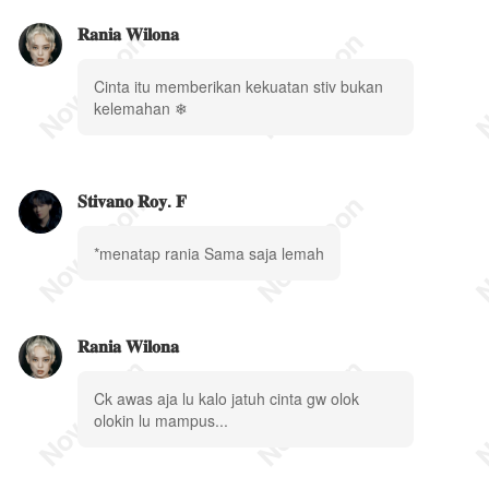
𝐑𝐚𝐧𝐢𝐚 𝐖𝐢𝐥𝐨𝐧𝐚
Cinta itu memberikan kekuatan stiv bukan
kelemahan ❄
𝐒𝐭𝐢𝐯𝐚𝐧𝐨 𝐑𝐨𝐲. 𝐅
*menatap rania Sama saja lemah
𝐑𝐚𝐧𝐢𝐚 𝐖𝐢𝐥𝐨𝐧𝐚
Ck awas aja lu kalo jatuh cinta gw olok
olokin lu mampus...