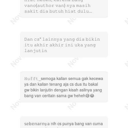
𝚟𝚊𝚗𝚘(𝚊𝚞𝚝𝚑𝚘𝚛 𝚟𝚊𝚗) 𝚗𝚢𝚊 𝚖𝚊𝚜𝚒𝚑
𝚜𝚊𝚔𝚒𝚝 𝚍𝚒𝚊 𝚋𝚞𝚝𝚞𝚑 𝚑𝚒𝚊𝚝 𝚍𝚞𝚕𝚞...
𝙳𝚊𝚗 𝚌𝚜" 𝚕𝚊𝚒𝚗𝚗𝚢𝚊 𝚢𝚊𝚗𝚐 𝚍𝚒𝚊 𝚋𝚒𝚔𝚒𝚗
𝚒𝚝𝚞 𝚊𝚔𝚑𝚒𝚛 𝚊𝚔𝚑𝚒𝚛 𝚒𝚗𝚒 𝚞𝚔𝚊 𝚢𝚊𝚗𝚐
𝚕𝚊𝚗𝚓𝚞𝚝𝚒𝚗
𝙷𝚞𝚏𝚏𝚝_semoga kalian semua gak kecewa
ya dan kalian tenang aja cs dua itu bakal
gw bikin lanjutin dengan kisah aslinya yang
bang van ceritain sama gw heheh😅😂
𝕤𝕖𝕓𝕖𝕟𝕒𝕣𝕟𝕪𝕒 nih cs punya bang van cuma