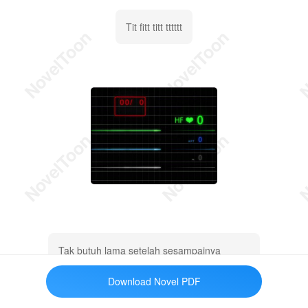
Tit fitt titt tttttt
Tak butuh lama setelah sesampainya
dirumah sakit Vanessa pun langsung tiada
Download Novel PDF