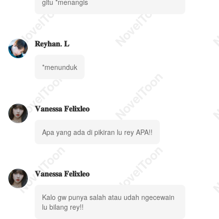
gitu *menangis
𝐑𝐞𝐲𝐡𝐚𝐧. 𝐋
*menunduk
𝐕𝐚𝐧𝐞𝐬𝐬𝐚 𝐅𝐞𝐥𝐢𝐱𝐥𝐞𝐨
Apa yang ada di pikiran lu rey APA!!
𝐕𝐚𝐧𝐞𝐬𝐬𝐚 𝐅𝐞𝐥𝐢𝐱𝐥𝐞𝐨
Kalo gw punya salah atau udah ngecewain
lu bilang rey!!