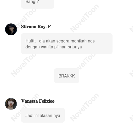
Bang!?
𝐒𝐭𝐢𝐯𝐚𝐧𝐨 𝐑𝐨𝐲. 𝐅
Hufttt_ dia akan segera menikah nes
dengan wanita pilihan ortunya
BRAKKK
𝐕𝐚𝐧𝐞𝐬𝐬𝐚 𝐅𝐞𝐥𝐢𝐱𝐥𝐞𝐨
Jadi ini alasan nya