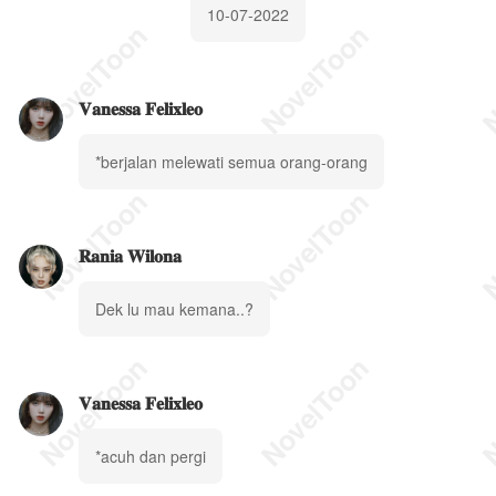
10-07-2022
𝐕𝐚𝐧𝐞𝐬𝐬𝐚 𝐅𝐞𝐥𝐢𝐱𝐥𝐞𝐨
*berjalan melewati semua orang-orang
𝐑𝐚𝐧𝐢𝐚 𝐖𝐢𝐥𝐨𝐧𝐚
Dek lu mau kemana..?
𝐕𝐚𝐧𝐞𝐬𝐬𝐚 𝐅𝐞𝐥𝐢𝐱𝐥𝐞𝐨
*acuh dan pergi