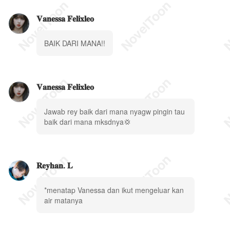
𝐕𝐚𝐧𝐞𝐬𝐬𝐚 𝐅𝐞𝐥𝐢𝐱𝐥𝐞𝐨
BAIK DARI MANA!!
𝐕𝐚𝐧𝐞𝐬𝐬𝐚 𝐅𝐞𝐥𝐢𝐱𝐥𝐞𝐨
Jawab rey baik dari mana nyagw pingin tau
baik dari mana mksdnya💢
𝐑𝐞𝐲𝐡𝐚𝐧. 𝐋
*menatap Vanessa dan ikut mengeluar kan
air matanya