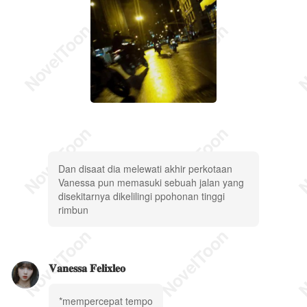
Dan disaat dia melewati akhir perkotaan
Vanessa pun memasuki sebuah jalan yang
disekitarnya dikelilingi ppohonan tinggi
rimbun
𝐕𝐚𝐧𝐞𝐬𝐬𝐚 𝐅𝐞𝐥𝐢𝐱𝐥𝐞𝐨
*mempercepat tempo