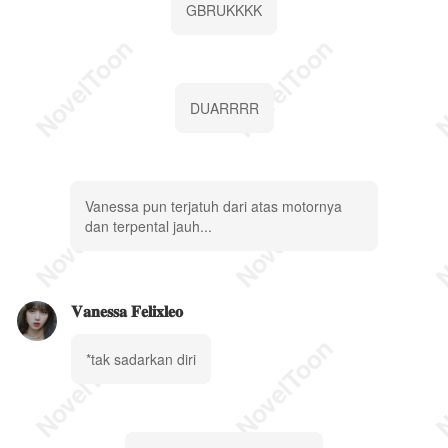
GBRUKKKK
DUARRRR
Vanessa pun terjatuh dari atas motornya
dan terpental jauh...
𝐕𝐚𝐧𝐞𝐬𝐬𝐚 𝐅𝐞𝐥𝐢𝐱𝐥𝐞𝐨
*tak sadarkan diri