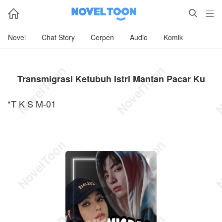



Novel
Chat Story
Cerpen
Audio
Komik
Transmigrasi Ketubuh Istri Mantan Pacar Ku
*T K S M-01