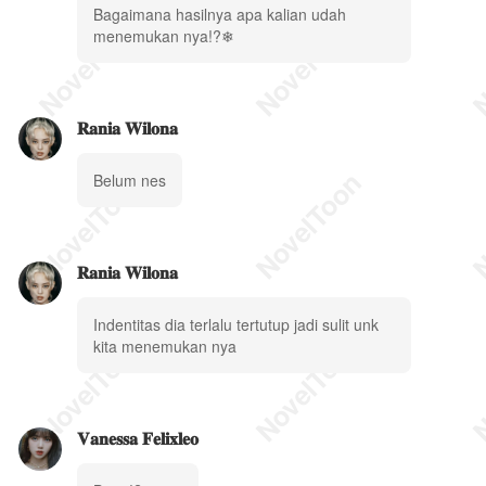
Bagaimana hasilnya apa kalian udah
menemukan nya!?❄
𝐑𝐚𝐧𝐢𝐚 𝐖𝐢𝐥𝐨𝐧𝐚
Belum nes
𝐑𝐚𝐧𝐢𝐚 𝐖𝐢𝐥𝐨𝐧𝐚
Indentitas dia terlalu tertutup jadi sulit unk
kita menemukan nya
𝐕𝐚𝐧𝐞𝐬𝐬𝐚 𝐅𝐞𝐥𝐢𝐱𝐥𝐞𝐨