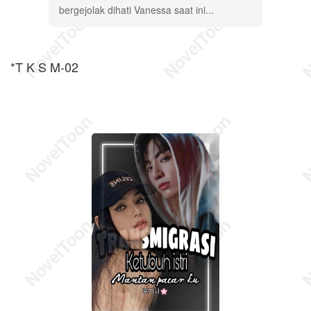
bergejolak dihati Vanessa saat ini...
*T K S M-02