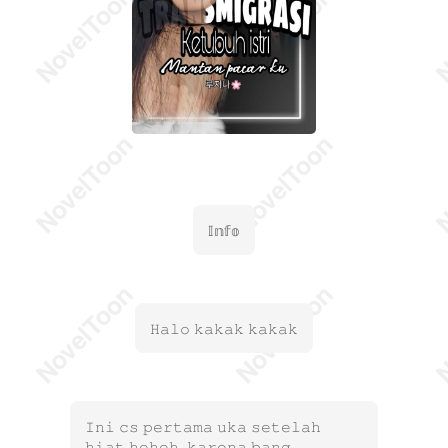
𝕀𝕟𝕗𝕠
𝙷𝚊𝚕𝚘 𝚔𝚊𝚔𝚊𝚔 𝚔𝚊𝚔𝚊𝚔
𝙸𝚗𝚒 𝚌𝚜 𝚙𝚎𝚛𝚝𝚊𝚖𝚊 𝚞𝚔𝚊 𝚜𝚎𝚝𝚎𝚕𝚊𝚑
𝚑𝚒𝚊𝚝 𝚑𝚎𝚑𝚎𝚑, 𝚔𝚊𝚛𝚎𝚗𝚊 𝚋𝚊𝚗𝚐