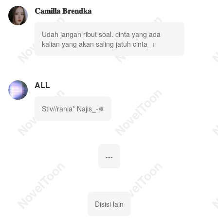
𝐂𝐚𝐦𝐢𝐥𝐥𝐚 𝐁𝐫𝐞𝐧𝐝𝐤𝐚
Udah jangan ribut soal. cinta yang ada
kalian yang akan saling jatuh cinta_+
ALL
Stiv//rania* Najis_-❄
---
Disisi lain