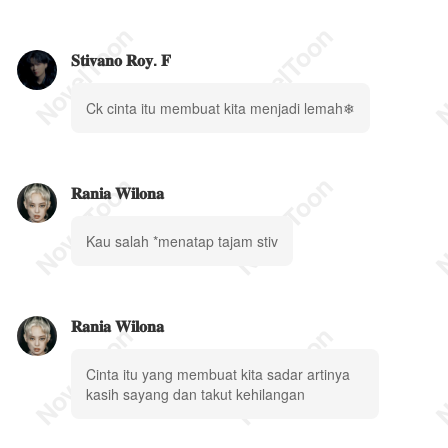
𝐒𝐭𝐢𝐯𝐚𝐧𝐨 𝐑𝐨𝐲. 𝐅
Ck cinta itu membuat kita menjadi lemah❄
𝐑𝐚𝐧𝐢𝐚 𝐖𝐢𝐥𝐨𝐧𝐚
Kau salah *menatap tajam stiv
𝐑𝐚𝐧𝐢𝐚 𝐖𝐢𝐥𝐨𝐧𝐚
Cinta itu yang membuat kita sadar artinya
kasih sayang dan takut kehilangan