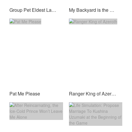
Group Pet Eldest Lady, She Just Wants To Be A Salted Fish
My Backyard is the Tang Dynasty
Pat Me Please
Ranger King of Azeroth