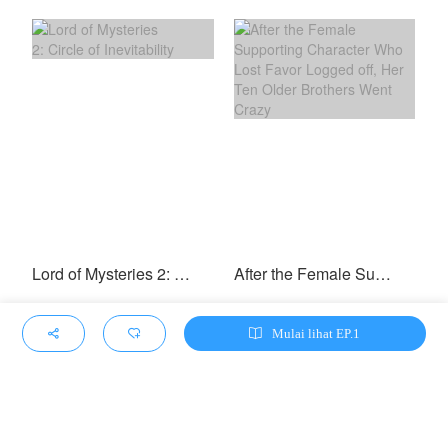
Lord of Mysteries 2: Circle of Inevitability
After the Female Supporting Character Who Lost Favor Logged off, Her Ten Older Brothers Went Crazy
Mulai lihat EP.1


