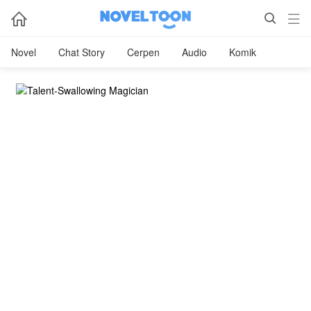



Novel
Chat Story
Cerpen
Audio
Komik