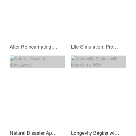
After Reincarnating, the Ice-Cold Prince Won’t Leave Me Alone
Life Simulation: Propose Marriage To Kushina Uzumaki at the Beginning of the Game
Natural Disaster Apocalypse
Longevity Begins with Marrying a Wife