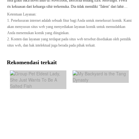
bisa gratis baca novel indo di NovelToon, Bercerita tentang Elric Melvinger. Pewa
ris kekuasan dari keluarga sihir terkemuka. Dia tidak memiliki ‘Talent’ dari lahir, s
ebagai akibatnya dia tidak bisa mempelajari ilmu sihir. namun, dia mendapatkan ‘B
Ketentuan Layanan:
lessing’ dari leluhurnya! [Telan Demon] [Telan Demon] [Minum darah Demon] [
1. Penelusuran internet adalah sebuah fitur bagi Anda untuk menelusuri komik. Kami
Akan aku Kumpulkan Sebanyak-banyaknya demon dalam diriku, dan mendapatka
akan menyusun situs web yang menyediakan layanan komik untuk memudahkan
n Sihir baru!] Aku akan bertambah kuat. Sangat kuat sampai tidak ada yang mamp
Anda menemukan komik yang diinginkan.
u mengalahkanku.
2. Konten dan layanan yang terdapat pada situs web tersebut disediakan oleh pemilik
situs web, dan hak intelektual juga berada pada pihak terkait.
Rekomendasi terkait