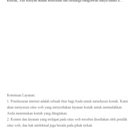
konflik, Yun Ruoyan adalah keturunan dari keluarga bangsawan hanya dalam nam
a, boneka yang terlibat dalam intrik politik di luar pengetahuannya. Pada usia dela
pan belas tahun, diracun dan di ambang kematian, dia mendapati dirinya terlempar
ke jalanan. Semua kerabatnya telah dieksekusi, dikhianati oleh suami tercinta dan s
epupunya. Dengan nafas terakhirnya, dia mengutuk kelemahannya sendiri dan ber
sumpah akan membalas dendam. Ketika Yun Ruoyan terbangun sekali lagi, dia be
rusia tiga belas tahun, dibawa ke lima tahun masa lalu oleh kehendak langit. Penga
laman menantang mautnya telah mengubahnya: dia bukan lagi makhluk yang mud
ah ditempa seperti dulu. Tetapi lebih banyak pertanyaan menunggu di setiap sudut
— apa kebenaran di balik tanda lahir yang menodai penampilannya? Bagaimana k
eadaan seputar kematian misterius ibunya? Akankah burung phoenix bangkit dari
abu, atau akankah dia jatuh sekali lagi karena takdir?
Ketentuan Layanan:
1. Penelusuran internet adalah sebuah fitur bagi Anda untuk menelusuri komik. Kami
akan menyusun situs web yang menyediakan layanan komik untuk memudahkan
Anda menemukan komik yang diinginkan.
2. Konten dan layanan yang terdapat pada situs web tersebut disediakan oleh pemilik
situs web, dan hak intelektual juga berada pada pihak terkait.