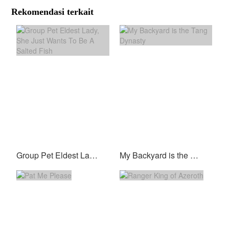
Rekomendasi terkait
Group Pet Eldest Lady, She Just Wants To Be A Salted Fish
My Backyard is the Tang Dynasty