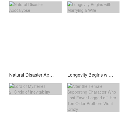
Natural Disaster Apocalypse
Longevity Begins with Marrying a Wife