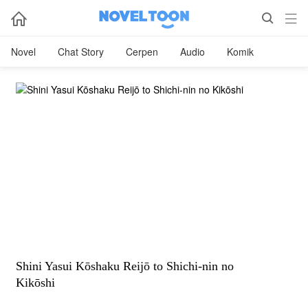



Novel
Chat Story
Cerpen
Audio
Komik
Shini Yasui Kōshaku Reijō to Shichi-nin no
Kikōshi