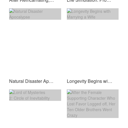
Natural Disaster Apocalypse
Longevity Begins with Marrying a Wife