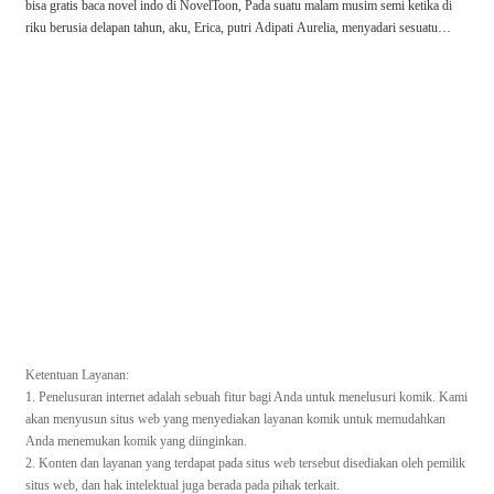
bisa gratis baca novel indo di NovelToon, Pada suatu malam musim semi ketika di
riku berusia delapan tahun, aku, Erica, putri Adipati Aurelia, menyadari sesuatu.
Huh, aku telah bereinkarnasi ke dunia fantasi, bukan? Selain itu, biasanya game ro
mance-fantasy terkenal karena ketragisannya , 『Liber Monstrorum ~ Phantom B
easts and the Winter Princess ~』 Wajah yang terpantul di cermin adalah karakter
penjahat dari permainan itu. Setelah berulang kali melecehkan banyak karakter, ter
masuk sang
Ketentuan Layanan:
1. Penelusuran internet adalah sebuah fitur bagi Anda untuk menelusuri komik. Kami
akan menyusun situs web yang menyediakan layanan komik untuk memudahkan
Anda menemukan komik yang diinginkan.
2. Konten dan layanan yang terdapat pada situs web tersebut disediakan oleh pemilik
situs web, dan hak intelektual juga berada pada pihak terkait.