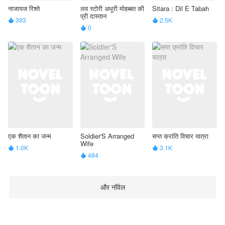
नाजायज रिश्ते
लव स्टोरी अधूरी मोहब्बत की
Sitara : Dil E Tabah
पूरी दास्तान
393
2.5K


0

एक शैतान का जन्म
Soldier'S Arranged
सप्त क्रांति विचार यात्रा
Wife
1.0K
3.1K


484

और नॉवेल