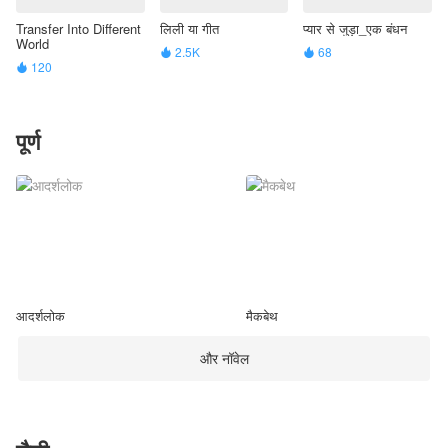
Transfer Into Different
लिली या गीत
प्यार से जुड़ा_एक बंधन
World
2.5K
68


120

पूर्ण
आदर्शलोक
मैकबेथ
और नॉवेल