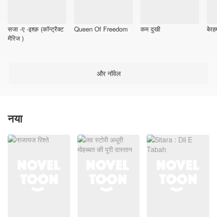
सजा -ए -इश्क़ (कॉन्ट्रैक्ट
Queen Of Freedom
कम दुखी
बेर
मैरिज )
और नॉवेल
नया