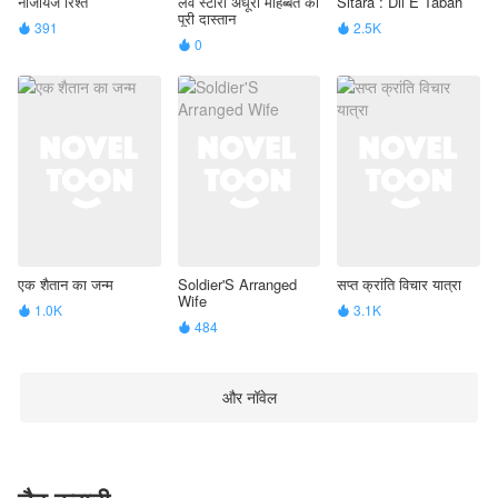
नाजायज रिश्ते
लव स्टोरी अधूरी मोहब्बत की
Sitara : Dil E Tabah
पूरी दास्तान
391
2.5K


0

एक शैतान का जन्म
Soldier'S Arranged
सप्त क्रांति विचार यात्रा
Wife
1.0K
3.1K


484

और नॉवेल