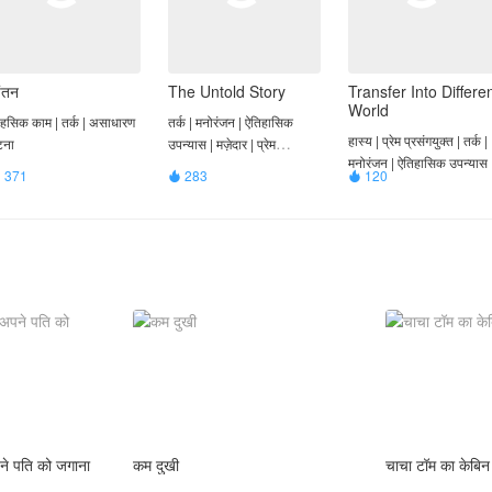
िंतन
The Untold Story
Transfer Into Differe
World
हसिक काम | तर्क | असाधारण
तर्क | मनोरंजन | ऐतिहासिक
हास्य | प्रेम प्रसंगयुक्त | तर्क |
टना
उपन्यास | मज़ेदार | प्रेम
मनोरंजन | ऐतिहासिक उपन्यास
प्रसंगयुक्त
371
283
120



पने पति को जगाना
कम दुखी
चाचा टॉम का केबिन