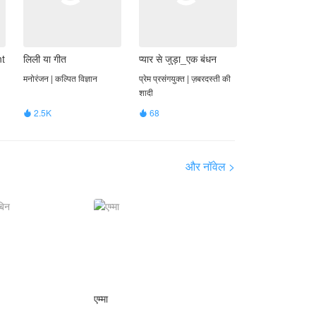
nt
लिली या गीत
प्यार से जुड़ा_एक बंधन
मनोरंजन | कल्पित विज्ञान
प्रेम प्रसंगयुक्त | ज़बरदस्ती की
शादी
2.5K
68


और नॉवेल >
एम्मा