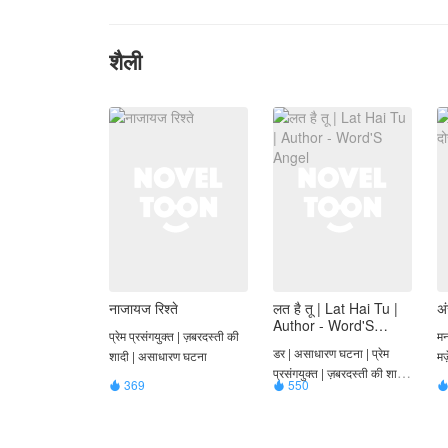
शैली
नाजायज रिश्ते
लत है तू | Lat Hai Tu |
अं
Author - Word'S
प्रेम प्रसंगयुक्त | ज़बरदस्ती की
मन
Angel
डर | असाधारण घटना | प्रेम
शादी | असाधारण घटना
मज
प्रसंगयुक्त | ज़बरदस्ती की शादी |
369
550


मज़ेदार