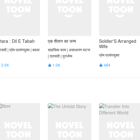
itara : Dil E Tabah
एक शैतान का जन्म
Soldier'S Arranged
Wife
रासदी | प्रेम प्रसंगयुक्त | बदला
साहसिक काम | असाधारण घटना
प्रेम प्रसंगयुक्त
| त्रासदी | पुनर्जन्म
2.5K
1.0K
484


