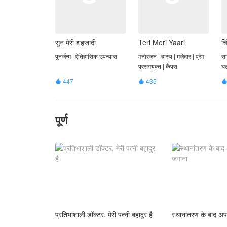
सुन मेरी शहजादी
Teri Meri Yaari
च
पुनर्जन्म | ऐतिहासिक उपन्यास
मनोरंजन | हास्य | मज़ेदार | प्रेम
सा
प्रसंगयुक्त | कैंपस
घ
447
435


पूर्ण
प्रतिभाशाली डॉक्टर, मेरी पत्नी बहादुर है
स्थानांतरण के बाद अ