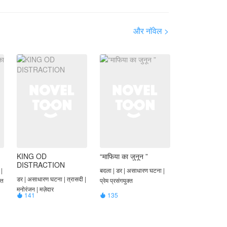
और नॉवेल >
KING OD
“माफिया का जुनून ”
DISTRACTION
 |
बदला | डर | असाधारण घटना |
डर | असाधारण घटना | त्रासदी |
्त
प्रेम प्रसंगयुक्त
मनोरंजन | मज़ेदार
141
135

