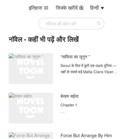
इतिहास
सिक्के खरीदें
हिन्दी



नॉवेल - कहीं भी पढ़ें और लिखें
“माफिया का जुनून ”
Seoul के दिल में छुपी एक dark दुनिया —
जहाँ दो सबसे बड़े Mafia Clans Viper
Syndicate और Black Orchid सालों से दुश्मन
हैं।
बेरहम सईया
She:
Han Areum, एक साधारण दिखने वाली लड़की,
Chapter 1
जो असल में अपनी पहचान खुद नहीं जानती।
उसे पता नहीं कि वो actually सबसे खतरनाक
तीसरे क्लैन की आखिरी वारिस है – जिसे सबने खत्म
समझ लिया था।
Force But Arrange By Him