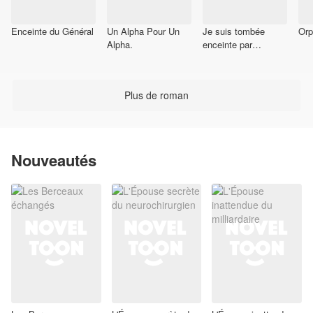
Enceinte du Général
Un Alpha Pour Un
Je suis tombée
Orp
Alpha.
enceinte par
accident du bébé de
mon patron
Plus de roman
Nouveautés