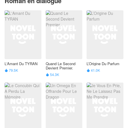
Roman en dialogue
L'Amant Du TYRAN
Quand Le Second
L’Origine Du Parfum
Devient Premier.
79.5K
41.0K


54.3K
