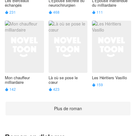
Les Berceaux
L'Épouse secrète du
L'Épouse inattendue
échangés
neurochirurgien
du milliardaire
231
468
111



Mon chauffeur
Là où se pose le
Les Héritiers Vasillo
milliardaire
cœur
159

142
423


Plus de roman