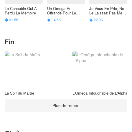
Le Concubin Qui A
Un Omega En
Je Vous En Prie, Ne
Perdu La Mémoire
Offrande Pour Le
Le Laissez Pas Me
Dragon
Prendre
31.5K
34.5K
22.0K



Fin
La Soif du Maître
L'Oméga Intouchable de L'Alpha
Plus de roman