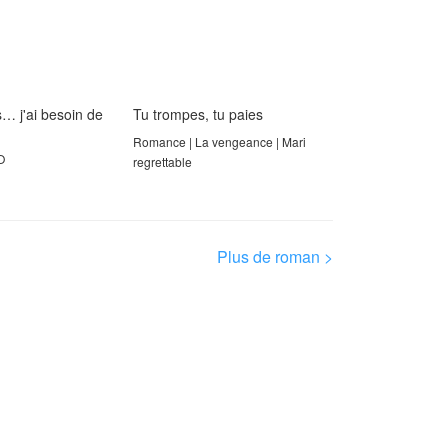
s… j'ai besoin de
Tu trompes, tu paies
Romance | La vengeance | Mari
O
regrettable
Plus de roman >