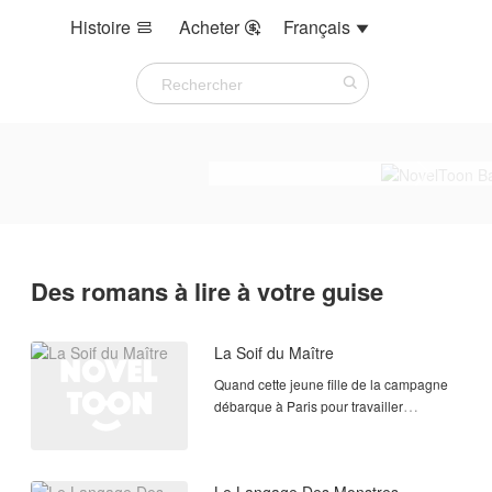
Histoire
Acheter
Français



Des romans à lire à votre guise
La Soif du Maître
Quand cette jeune fille de la campagne
débarque à Paris pour travailler
comme nourrice chez les Dessigny,
elle découvre un univers de luxe
glacial — et un homme qui la terrifie.