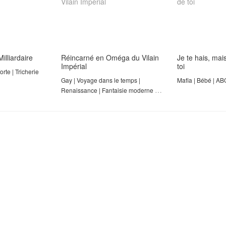
illiardaire
Réincarné en Oméga du Vilain
Je te hais, mai
Impérial
toi
te | Tricherie
Gay | Voyage dans le temps |
Mafia | Bébé | AB
Renaissance | Fantaisie moderne |
Mariage forcé