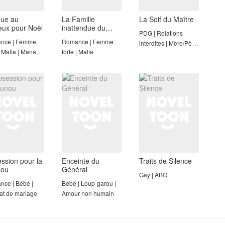
ue au
La Famille
La Soif du Maître
eux pour Noël
inattendue du
PDG | Relations
mafieux
nce | Femme
Romance | Femme
interdites | Mère/​​Père
| Mafia | Mariage
forte | Mafia
célibataire​
ssion pour la
Enceinte du
Traits de Silence
nou
Général
Gay | ABO
ce | Bébé |
Bébé | Loup-garou |
at de mariage
Amour non humain