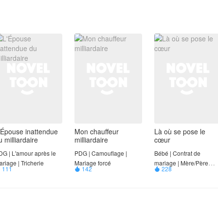
'Épouse inattendue
Mon chauffeur
Là où se pose le
u milliardaire
milliardaire
cœur
DG | L'amour après le
PDG | Camouflage |
Bébé | Contrat de
riage | Tricherie
Mariage forcé
mariage | Mère/​​Père
111
142
228



célibataire​