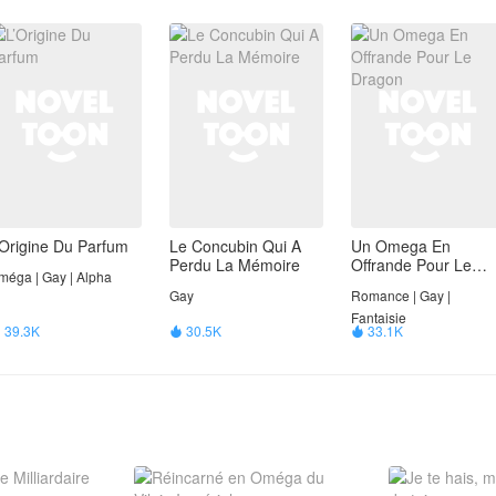
’Origine Du Parfum
Le Concubin Qui A
Un Omega En
Perdu La Mémoire
Offrande Pour Le
méga | Gay | Alpha
Dragon
Gay
Romance | Gay |
Fantaisie
39.3K
30.5K
33.1K


