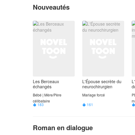
Nouveautés
Les Berceaux
L'Épouse secrète du
L
échangés
neurochirurgien
d
Bébé | Mère/​​Père
Mariage forcé
P
célibataire​
ma
183
161


Roman en dialogue