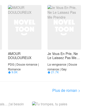
l'auteur au lieu de la position de
lieu de la position de NovelToon.
NovelToon.
AMOUR
Je Vous En Prie, Ne
DOULOUREUX
Le Laissez Pas Me
Prendre
PDG | Douce romance |
La vengeance | Douce
Romance
romance | Gay
9.0K
21.7K


Plus de roman >