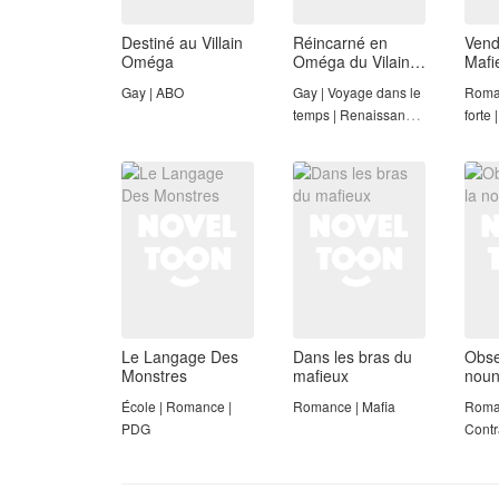
Destiné au Villain
Réincarné en
Vend
Oméga
Oméga du Vilain
Mafi
Impérial
Gay | ABO
Gay | Voyage dans le
Roma
temps | Renaissance
forte 
| Fantaisie moderne |
forcé
Mariage forcé
Le Langage Des
Dans les bras du
Obse
Monstres
mafieux
nou
École | Romance |
Romance | Mafia
Roman
PDG
Contr