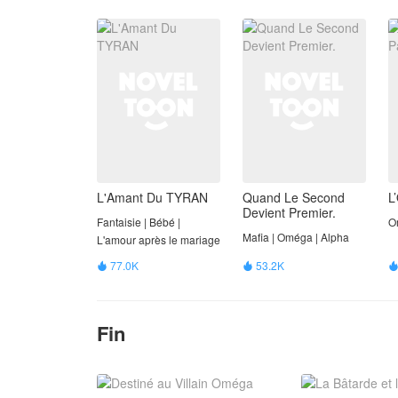
L'Amant Du TYRAN
Quand Le Second
L
Devient Premier.
Fantaisie | Bébé |
O
Mafia | Oméga | Alpha
L'amour après le mariage
77.0K
53.2K


Fin