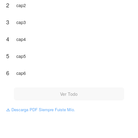
2
cap2
3
cap3
4
cap4
5
cap5
6
cap6
Ver Todo
Descarga PDF Siempre Fuiste Mío.
