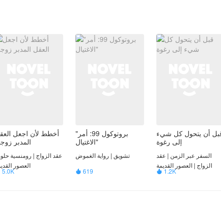
بل أن يتحول كل شيء
"بروتوكول 99: أمر
أخطط لأن اجعل العق
إلى رغوة
الاغتيال"
المدبر زوج
السفر عبر الزمن | عقد
تشويق | رواية الغموض
عقد الزواج | رومنسية حلوة
الزواج | العصور القديمة
العصور القدي
5.0K
619
1.2K


