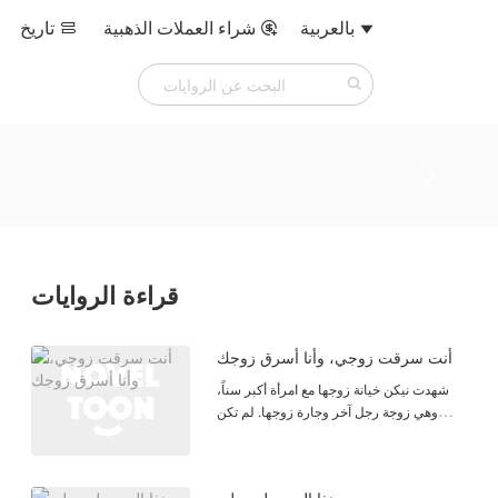
بالعربية
شراء العملات الذهبية
تاريخ



قراءة الروايات
أنت سرقت زوجي، وأنا أسرق زوجك
شهدت نيكن خيانة زوجها مع امرأة أكبر سناً،
وهي زوجة رجل آخر وجارة زوجها. لم تكن
نيكن وحدها التي رأت المشهد الحميم بين
ريفان وزهرة، بل كان هناك شخص آخر أيضاً،
هانز زوج زهرة، الذي شاهد كل ذلك خلف