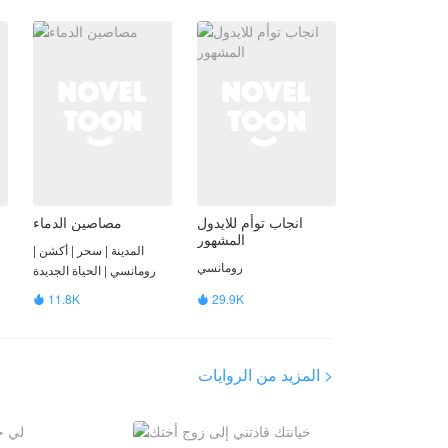
انجاب توأم للايدول
مصاصين الدماء
المشهور
المدينة | سحر | أكشن |
رومانسي
رومانسي | الحياة الجديدة
ا
11.8K
29.9K


المزيد من الروايات >