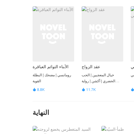
ي
عقد الزواج
الأبناء التوائم العباقرة
ي
خيال المعجبين | الحب
رومانسي | مضحك | البطلة
الحضري | أكشن | رواية
القوية
الغموض | رومانسي |
8.8K
11.7K


العصور القديمة
النهاية