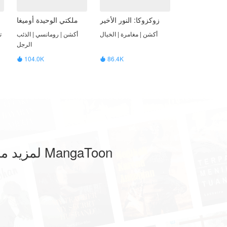
زوكزوكا: النور الأخير
ملكتي الوحيدة أوميغا
أكشن | مغامرة | الخيال
أكشن | رومانسي | الذئب
ت
الرجل
104.0K
86.4K


لمزيد من التشغيل واللعب ، يرجى تنزيل تطبيق MangaToon