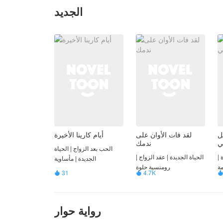
الجديد
ل
لقد فات الأوان على
أيام كارينا الأخيرة
ي
ندمك
الحب بعد الزواج | الحياة
 |
الحياة الجديدة | عقد الزواج |
الجديدة | مأساوية
مة
رومنسية حلوة
31
4.7K


رواية حوار