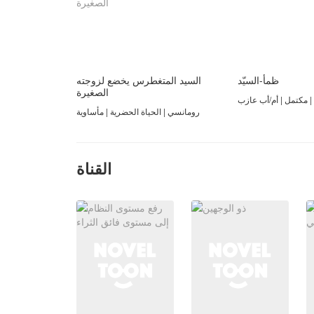
ظمأ-السيّد
السيد المتغطرس يخضع لزوجته
الصغيرة
| مكتمل | أم/أب عازب
رومانسي | الحياة الحضرية | مأساوية
القناة