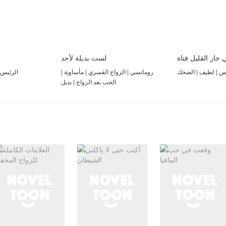
 حار القليل فتاة
لست بديلة لأحد
يس | لطيف | الضحك
رومانسي | الزواج القسري | مأساوية |
الرئيس 
الحب بعد الزواج | بديل