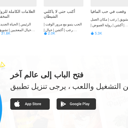
وقعت في حب المافيا
أكتب حتى لا ياكلني
العلامات الكاملة للزوا
الشيطان
المخف
شويق | رعب | مكان العمل
الحب ينمو مع مرور الوقت |
الرئيس | الحياة الجديدة
| أكشن | رواية الغموض |
رعب | أكشن | خيال |
خيال المعجبين | تشويق
رومانسي
31.8K
2.0K
5.3K



رومنسية حلوة
أكشن | رومانس
فتح الباب إلى عالم آخر