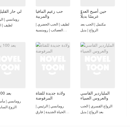
حين أصبح العدوّ
حب زعيم المافيا
لي حار القليل
عريسًا بديلًا
والمربية
رومانسي | الر
مكتمل | الحب بعد
لطيف | الحب الحضري |
لطيف | 
الزواج | بديل
العصائب | رومنسية
حلوة
الملياردير القاسي
ولادة جديدة للفتاة
بعد 100 يوم
والعروس العمياء
المرفوضة
رومانسي | مأساو
الزواج القسري | الحب
رومانسي | الرئيس |
الزوج السابق 
بعد الزواج | بديل
الحياة الجديدة | فارق
العمر