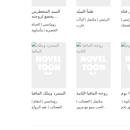
 فتاة
ظمأ-السيّد
السيد المتغطرس
يخضع لزوجته
ئيس |
الرئيس | مكتمل | أم/أب
الصغيرة
رومانسي | الحياة
الضحك
عازب
الحضرية | مأساوية
زوجة-المافيا-الثانية
المتمرد وملك المافيا
ية | ​
مكتمل | العصائب |
رومانسي | انتقام |
نادم​​
الحب ينمو مع مرور
العصائب | عقد الزواج
الوقت | بديل