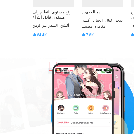
ج
ذو الوجهين
رفع مستوى النظام إلى
ي
مستوى فائق الثراء
سحر | خيال | الخيال | أكشن
 |
أكشن | السفر عبر الزمن
| مغامرة | مضحك
 |
64.4K
7.6K


ي