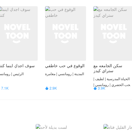
سكن الجامعه مع
الوقوع في حب خاطفي
سوف اجدكِ اينما كنت
ستراي كيدز
المدينة | رومانسي | مغامرة
الرئيس | رومانس
الحياة المدرسية | لطيف |
لحب الحضري | رومانسي |
7.1K
2.9K
3.9K



الضحك | تسلية