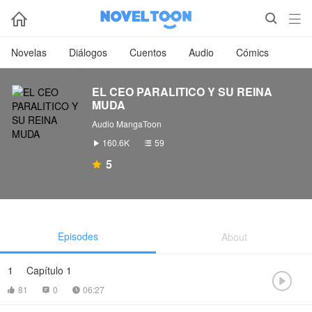



Novelas
Diálogos
Cuentos
Audio
Cómics
EL CEO PARALITICO Y SU REINA
MUDA
Audio MangaToon
160.6K
59


5

Episodes
About
1
Capítulo 1

81
0
06:27


