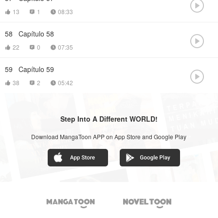

13
1
08:33



58
Capítulo 58

22
0
07:35



59
Capítulo 59

38
2
05:42



Step Into A Different WORLD!
Download MangaToon APP on App Store and Google Play

