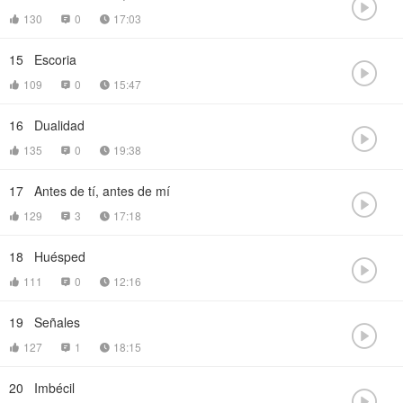

130
0
17:03



15
Escoria

109
0
15:47



16
Dualidad

135
0
19:38



17
Antes de tí, antes de mí

129
3
17:18



18
Huésped

111
0
12:16



19
Señales

127
1
18:15



20
Imbécil
