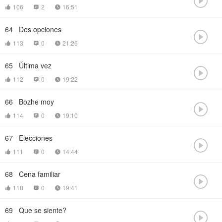

106
2
16:51



64
Dos opciones

113
0
21:26



65
Última vez

112
0
19:22



66
Bozhe moy

114
0
19:10



67
Elecciones

111
0
14:44



68
Cena familiar

118
0
19:41



69
Que se siente?
