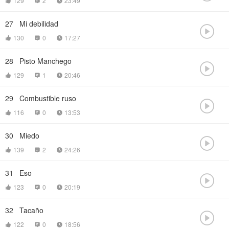
129
2
23:49



27
Mi debilidad

130
0
17:27



28
Pisto Manchego

129
1
20:46



29
Combustible ruso

116
0
13:53



30
Miedo

139
2
24:26



31
Eso

123
0
20:19



32
Tacaño

122
0
18:56


