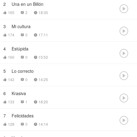
2
Una en un Billón

165
2
18:30



3
Mi cultura

174
0
17:11



4
Estúpida

160
0
15:52



5
Lo correcto

142
0
14:25



6
Krasiva

133
1
18:20



7
Felicidades

128
0
14:14


