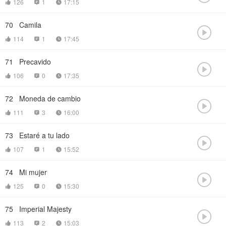
126
1
17:15



70
Camila

114
1
17:45



71
Precavido

106
0
17:35



72
Moneda de cambio

111
3
16:00



73
Estaré a tu lado

107
1
15:52



74
Mi mujer

125
0
15:30



75
Imperial Majesty

113
2
15:03


