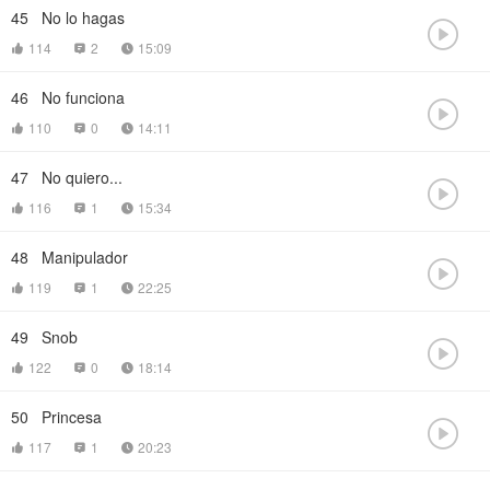
45
No lo hagas

114
2
15:09



46
No funciona

110
0
14:11



47
No quiero...

116
1
15:34



48
Manipulador

119
1
22:25



49
Snob

122
0
18:14



50
Princesa

117
1
20:23


