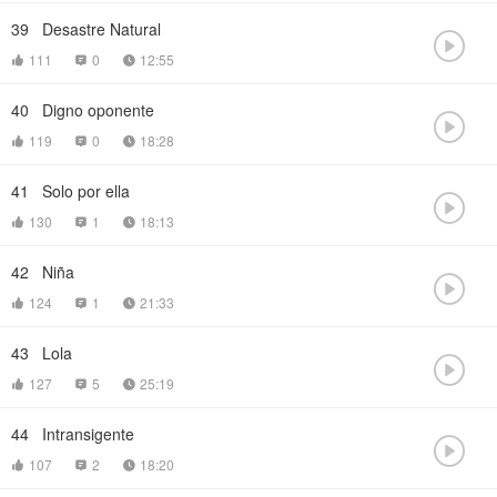
39
Desastre Natural

111
0
12:55



40
Digno oponente

119
0
18:28



41
Solo por ella

130
1
18:13



42
Niña

124
1
21:33



43
Lola

127
5
25:19



44
Intransigente

107
2
18:20


