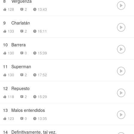
8
Vergüenza

128
2
13:43



9
Charlatán

133
2
16:11



10
Barrera

130
0
15:39



11
Superman

130
2
17:52



12
Repuesto

118
2
15:29



13
Malos entendidos

123
0
13:35



14
Definitivamente, tal vez.