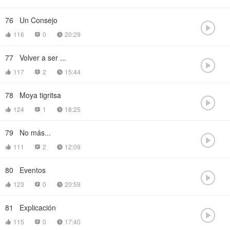
76
Un Consejo

116
0
20:29



77
Volver a ser ...

117
2
15:44



78
Moya tigritsa

124
1
18:25



79
No más...

111
2
12:09



80
Eventos

123
0
20:59



81
Explicación

115
0
17:40


