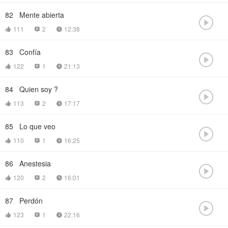
82
Mente abierta

111
2
12:38



83
Confía

122
1
21:13



84
Quien soy ?

113
2
17:17



85
Lo que veo

110
1
16:25



86
Anestesia

120
2
16:01



87
Perdón

123
1
22:16


