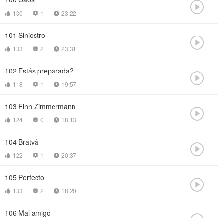

130
1
23:22



101
Siniestro

133
2
23:31



102
Estás preparada?

118
1
19:57



103
Finn Zimmermann

124
0
18:13



104
Bratvá

122
1
20:37



105
Perfecto

133
2
18:20



106
Mal amigo