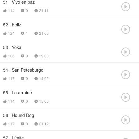
51
Vivo en paz

114
0
21:11



52
Feliz

124
1
21:00



53
Yoka

106
0
19:00



54
San Petesburgo

117
0
14:02



55
Lo arruiné

114
0
15:06



56
Hound Dog

117
0
21:12



57
Límite