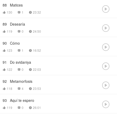
88
Matices

130
1
23:32



89
Desearía

119
0
24:50



90
Cómo

123
1
16:52



91
Do svidaniya

122
0
22:03



92
Metamorfosis

118
4
23:53



93
Aquí te espero

119
0
26:01


