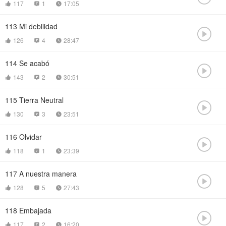
117
1
17:05



113
Mi debilidad

126
4
28:47



114
Se acabó

143
2
30:51



115
Tierra Neutral

130
3
23:51



116
Olvidar

118
1
23:39



117
A nuestra manera

128
5
27:43



118
Embajada

117
2
16:20


