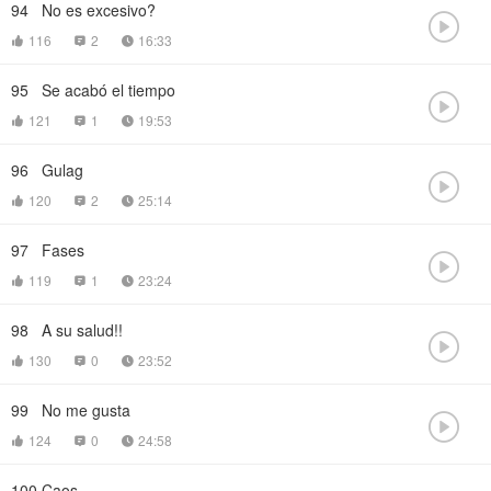
94
No es excesivo?

116
2
16:33



95
Se acabó el tiempo

121
1
19:53



96
Gulag

120
2
25:14



97
Fases

119
1
23:24



98
A su salud!!

130
0
23:52



99
No me gusta

124
0
24:58



100
Caos