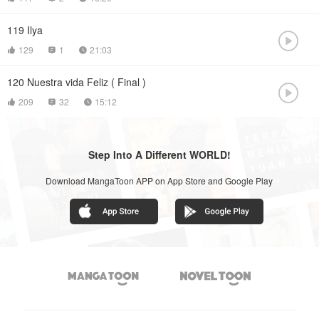
119
Ilya

129
1
21:03



120
Nuestra vida Feliz ( Final )

209
32
15:12



Step Into A Different WORLD!
Download MangaToon APP on App Store and Google Play

