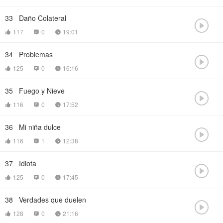
33
Daño Colateral

117
0
19:01



34
Problemas

125
0
16:16



35
Fuego y Nieve

116
0
17:52



36
Mi niña dulce

116
1
12:38



37
Idiota

125
0
17:45



38
Verdades que duelen

128
0
21:16


