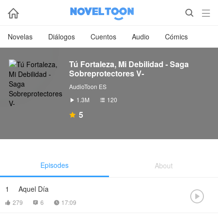



Novelas
Diálogos
Cuentos
Audio
Cómics
Tú Fortaleza, Mi Debilidad - Saga
Sobreprotectores V-
AudioToon ES
1.3M
120


5

Episodes
About
1
Aquel Día

279
6
17:09


