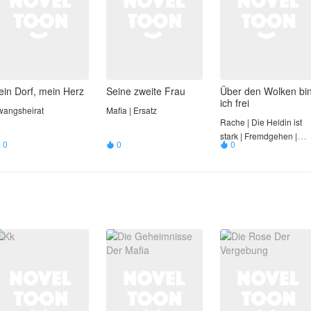
ein Dorf, mein Herz
Seine zweite Frau
Über den Wolken bi
ich frei
wangsheirat
Mafia | Ersatz
Rache | Die Heldin ist
stark | Fremdgehen |
0
0
0



Reuiger Ehemann