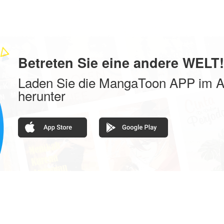
exe | Magie
stark
Betreten Sie eine andere WELT!
Laden Sie die MangaToon APP im A
herunter