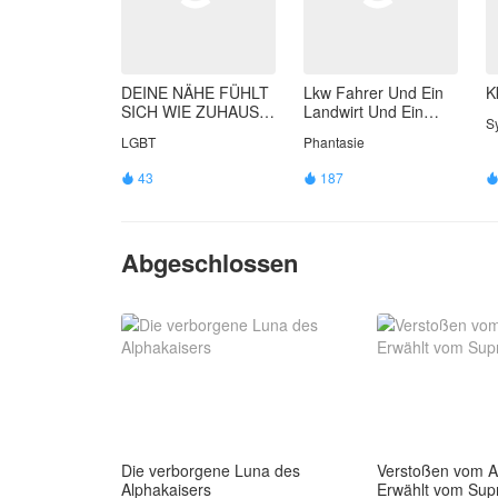
DEINE NÄHE FÜHLT
Lkw Fahrer Und Ein
K
SICH WIE ZUHAUSE
Landwirt Und Ein
S
AN
Bauer.
LGBT
Phantasie
43
187


Abgeschlossen
Die verborgene Luna des
Verstoßen vom 
Alphakaisers
Erwählt vom Su