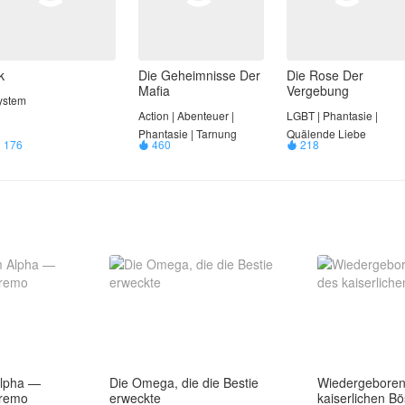
k
Die Geheimnisse Der
Die Rose Der
Mafia
Vergebung
ystem
Action | Abenteuer |
LGBT | Phantasie |
Phantasie | Tarnung
Quälende Liebe
176
460
218



Alpha —
Die Omega, die die Bestie
Wiedergeboren
premo
erweckte
kaiserlichen B