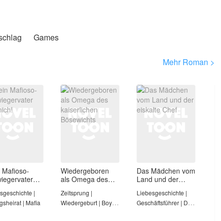
schlag
Games
Mehr Roman >
 Mafioso-
Wiedergeboren
Das Mädchen vom
iegervater
als Omega des
Land und der
mich!
kaiserlichen
eiskalte Chef
sgeschichte |
Zeitsprung |
Liebesgeschichte |
Bösewichts
sheirat | Mafia
Wiedergeburt | Boys’
Geschäftsführer | Die
Love
Heldin ist stark | Erste