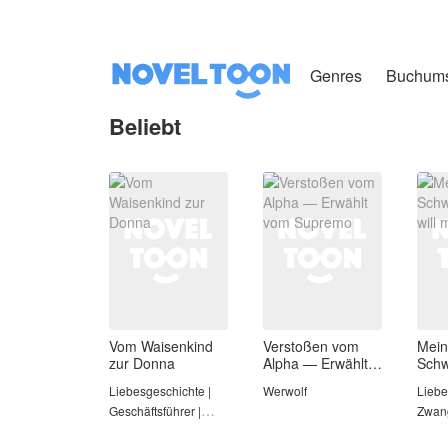
Genres
Buchum
Beliebt
Vom Waisenkind
Verstoßen vom
Mein
zur Donna
Alpha — Erwählt
Schw
vom Supremo
will 
Liebesgeschichte |
Werwolf
Liebe
Geschäftsführer |
Zwang
Mafia