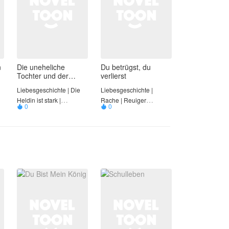
n
Die uneheliche
Du betrügst, du
Tochter und der
verlierst
gefallene CEO
Liebesgeschichte | Die
Liebesgeschichte |
Heldin ist stark |
Rache | Reuiger
0
0


Fremdgehen
Ehemann