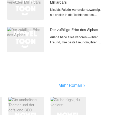
Milliardärs
Nicolás Falcón war dreiundzwanzig,
als er sich in die Tochter seines
Arbeitgebers verliebte — Alessia
Duval, die Erbin einer der
Der zufällige Erbe des Alphas
einflussreichsten Familien des Landes.
Was als heimliche Romanze begann
Ariana hatte alles verloren — ihren
Freund, ihre beste Freundin, ihren
Glauben an die Liebe. In einer
verzweifelten Nacht trifft sie eine
folgenschwere Entscheidung: eine
künstliche Befruchtung in ein
Mehr Roman >