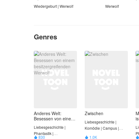
Wiedergeburt | Werwolf
Werwolf
Genres
Anderes Welt:
Zwischen
M
Besessen von einem
i
Liebesgeschichte |
besitzergreifenden
Liebesgeschichte |
L
Komödie | Campus |
Werwolf
Phantastik |
Ph
Geschäftsführer |
830
1.0K

