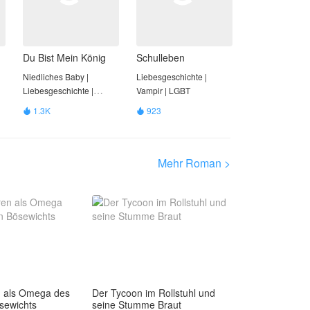
Du Bist Mein König
Schulleben
Niedliches Baby |
Liebesgeschichte |
Liebesgeschichte |
Vampir | LGBT
Abenteuer | Phantasie |
1.3K
923


Geschichte | LGBT
Mehr Roman >
 als Omega des
Der Tycoon im Rollstuhl und
ösewichts
seine Stumme Braut