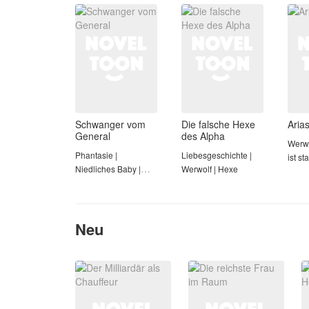
Schwanger vom
Die falsche Hexe
Aria
General
des Alpha
Werwo
Phantasie |
Liebesgeschichte |
ist st
Niedliches Baby |
Werwolf | Hexe
Werwolf
Neu