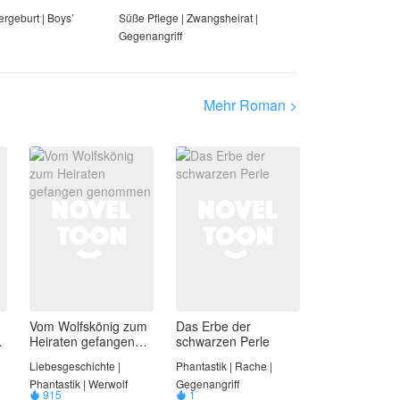
ergeburt | Boys’
Süße Pflege | Zwangsheirat |
Gegenangriff
Mehr Roman >
Vom Wolfskönig zum
Das Erbe der
Heiraten gefangen
schwarzen Perle
genommen
Liebesgeschichte |
Phantastik | Rache |
Phantastik | Werwolf
Gegenangriff
915
1

