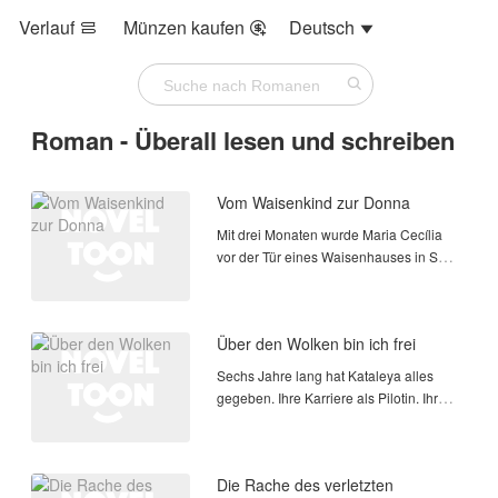
Verlauf
Münzen kaufen
Deutsch



Roman - Überall lesen und schreiben
Vom Waisenkind zur Donna
Mit drei Monaten wurde Maria Cecília
vor der Tür eines Waisenhauses in São
Paulo abgelegt — eingewickelt in eine
Decke, die viel zu dünn war, um sie vor
der Welt zu schützen. Ohne
Über den Wolken bin ich frei
Nachnamen, ohne Herk
Sechs Jahre lang hat Kataleya alles
gegeben. Ihre Karriere als Pilotin. Ihre
Träume. Ihr Selbstwertgefühl. Alles für
einen Mann, der sie verachtet — und
hinter ihrem Rücken mit einer
Die Rache des verletzten
Stewardess betrüg