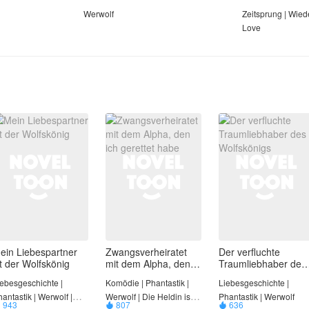
Werwolf
Zeitsprung | Wied
Love
ein Liebespartner
Zwangsverheiratet
Der verfluchte
st der Wolfskönig
mit dem Alpha, den
Traumliebhaber des
ich gerettet habe
Wolfskönigs
iebesgeschichte |
Komödie | Phantastik |
Liebesgeschichte |
antastik | Werwolf |
Werwolf | Die Heldin ist
Phantastik | Werwolf
943
807
636


