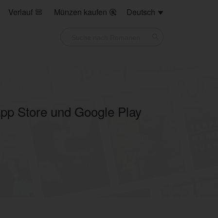
Verlauf
Münzen kaufen
Deutsch



pp Store und Google Play