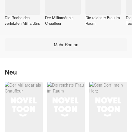
Die Rache des
Der Milliardär als
Die reichste Frau im
Die
verletzten Milliardärs
Chauffeur
Raum
Toc
gef
Mehr Roman
Neu