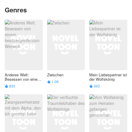
Genres
Anderes Welt:
Zwischen
Mein Liebespartner ist
Besessen von einem
der Wolfskönig
1.0K

besitzergreifenden
830
943


Werwolf