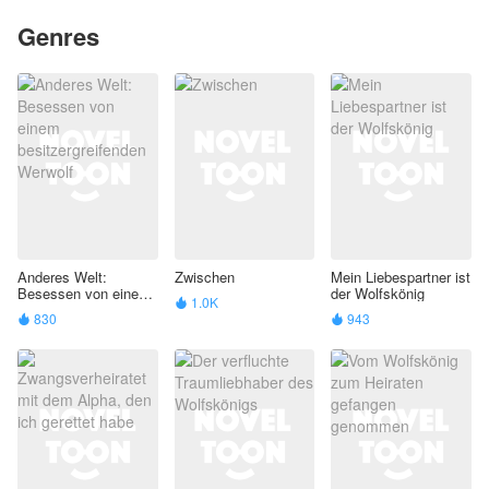
Genres
Anderes Welt:
Zwischen
Mein Liebespartner ist
Besessen von einem
der Wolfskönig
1.0K

besitzergreifenden
830
943


Werwolf