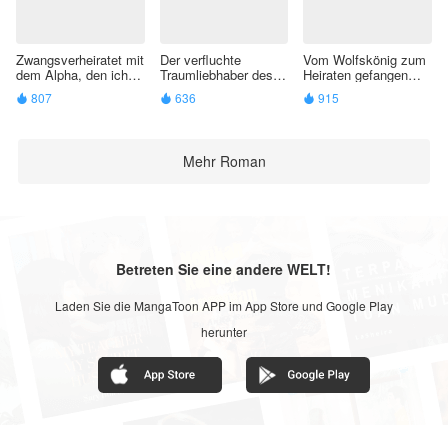
Zwangsverheiratet mit
Der verfluchte
Vom Wolfskönig zum
dem Alpha, den ich
Traumliebhaber des
Heiraten gefangen
gerettet habe
Wolfskönigs
genommen
807
636
915



Mehr Roman
Betreten Sie eine andere WELT!
Laden Sie die MangaToon APP im App Store und Google Play
herunter