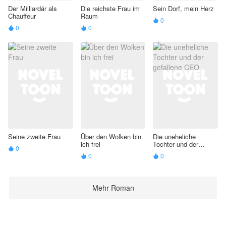
Der Milliardär als
Die reichste Frau im
Sein Dorf, mein Herz
Chauffeur
Raum
0

0
0


Seine zweite Frau
Über den Wolken bin
Die uneheliche
ich frei
Tochter und der
0

gefallene CEO
0
0


Mehr Roman