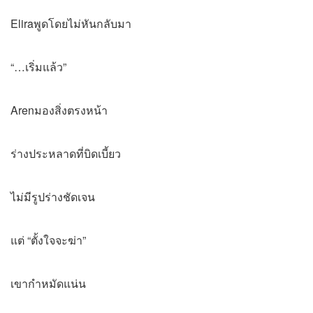
Eliraพูดโดยไม่หันกลับมา
“…เริ่มแล้ว”
Arenมองสิ่งตรงหน้า
ร่างประหลาดที่บิดเบี้ยว
ไม่มีรูปร่างชัดเจน
แต่ “ตั้งใจจะฆ่า”
เขากำหมัดแน่น