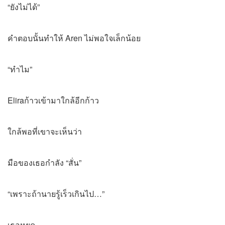
“ยังไม่ได้”
คำตอบนั้นทำให้ Aren ไม่พอใจเล็กน้อย
“ทำไม”
Eliraก้าวเข้ามาใกล้อีกก้าว
ใกล้พอที่เขาจะเห็นว่า
มือของเธอกำลัง “สั่น”
“เพราะถ้านายรู้เร็วเกินไป…”
เธอหยุด