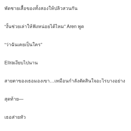
พัดชายเสื้อของทั้งสองให้ปลิวสวนกัน
“งั้นช่วยเล่าให้ฟังหน่อยได้ไหม” Aren พูด
“ว่าฉันเคยเป็นใคร”
Eliraเงียบไปนาน
สายตาของเธอมองเขา…เหมือนกำลังตัดสินใจอะไรบางอย่าง
สุดท้าย—
เธอส่ายหัว