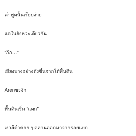
คำพูดนั้นเรียบง่าย
แต่ในจังหวะเดียวกัน—
“กึก…”
เสียงบางอย่างดังขึ้นจากใต้พื้นดิน
Arenชะงัก
พื้นดินเริ่ม “แตก”
เงาสีดำค่อย ๆ คลานออกมาจากรอยแยก