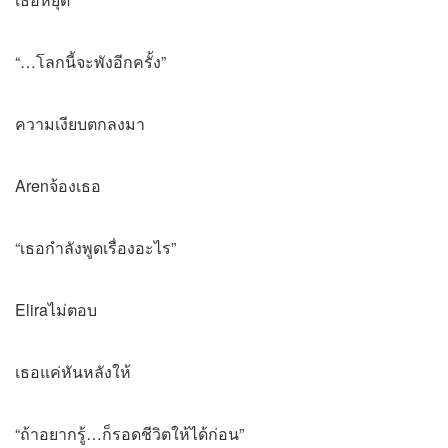
“…โลกนี้จะพังอีกครั้ง”
ความเงียบตกลงมา
Arenจ้องเธอ
“เธอกำลังพูดเรื่องอะไร”
Eliraไม่ตอบ
เธอแค่หันหลังให้
“ถ้าอยากรู้…ก็รอดชีวิตให้ได้ก่อน”