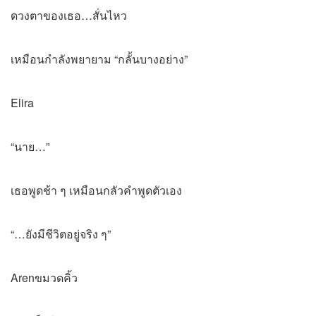
ดวงตาของเธอ…สั่นไหว
เหมือนกำลังพยายาม “กลั้นบางอย่าง”
Elira
“นาย…”
เธอพูดช้า ๆ เหมือนกลัวคำพูดตัวเอง
“…ยังมีชีวิตอยู่จริง ๆ”
Arenขมวดคิ้ว