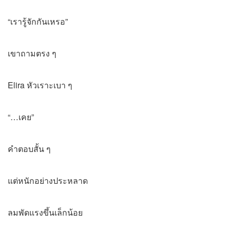
“เรารู้จักกันเหรอ”
เขาถามตรง ๆ
Elira หัวเราะเบา ๆ
“…เคย”
คำตอบสั้น ๆ
แต่หนักอย่างประหลาด
ลมพัดแรงขึ้นเล็กน้อย