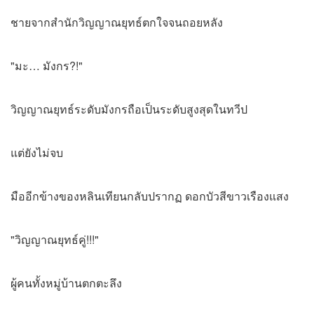
ชายจากสํานักวิญญาณยุทธ์ตกใจจนถอยหลัง
"มะ… มังกร?!"
วิญญาณยุทธ์ระดับมังกรถือเป็นระดับสูงสุดในทวีป
แต่ยังไม่จบ
มืออีกข้างของหลินเทียนกลับปรากฏ ดอกบัวสีขาวเรืองแสง
"วิญญาณยุทธ์คู่!!!"
ผู้คนทั้งหมู่บ้านตกตะลึง