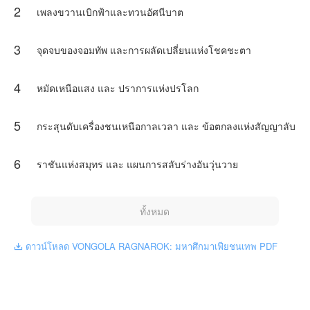
2
เพลงขวานเบิกฟ้าและทวนอัศนีบาต
Tetsuya_Tsunaมอบหมายให้NovelToonตีดพิมพ์ผลงาน
เรื่องนี้ เนื้อหาเป็นเพียงความคิดเห็นของนักเขียน ไม่เป็น
3
ตัวแทนทางNovelToon
จุดจบของจอมทัพ และการผลัดเปลี่ยนแห่งโชคชะตา
4
หมัดเหนือแสง และ ปราการแห่งปรโลก
5
กระสุนดับเครื่องชนเหนือกาลเวลา และ ข้อตกลงแห่งสัญญาลับ
6
ราชันแห่งสมุทร และ แผนการสลับร่างอันวุ่นวาย
ทั้งหมด
ดาวน์โหลด VONGOLA RAGNAROK: มหาศึกมาเฟียชนเทพ PDF
