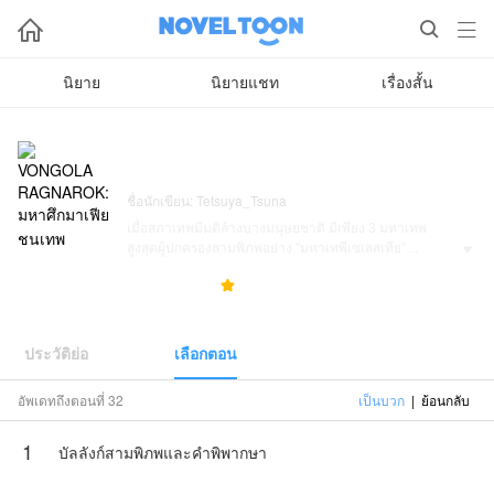



นิยาย
นิยายแชท
เรื่องสั้น
VONGOLA RAGNAROK: มหาศึกมาเฟีย
ชนเทพ
ชื่อนักเขียน: Tetsuya_Tsuna
เมื่อสภาเทพมีมติล้างบางมนุษยชาติ มีเพียง 3 มหาเทพ
สูงสุดผู้ปกครองสามพิภพอย่าง "มหาเทพีเซเลสเทีย"

(สวรรค์), "จีอ๊อตโต้" (โลกมนุษย์) และ "มิคาเอล" (ปรโลก) ที่
166
0
5.0



กุมอำนาจชี้ชะตา ทว่าไม่มีทวยเทพหรือมนุษย์หน้าไหนรู้เลย
ว่า... มหาเทพมิคาเอลได้ลงไปจุติบนโลกมนุษย์ในร่างของ
"ซาวาดะ สึนะโยชิ" บอสวองโกเล่รุ่นที่ 10 วัย 30 ปี!
เมื่อศึกแร็กนาร็อก 13 ต่อ 13 เริ่มต้นขึ้น เหล่าทวยเทพต่างรู้
ประวัติย่อ
เลือกตอน
ดีว่าร่างจุติของมิคาเอลคือใคร แต่ฝั่งมนุษย์และเหล่าผู้
พิทักษ์กลับไม่มีใครรู้เลยว่าบอสผู้อ่อนโยนของพวกเขาคือ
อัพเดทถึงตอนที่ 32
เป็นบวก
|
ย้อนกลับ
มหาเทพสูงสุด! เหล่ายอดฝีมือและวิญญาณผู้พิทักษ์ที่ล่วงลับ
จึงต้องออกโรง "ดับเครื่องชน" ปะทะทวยเทพตาม
1
ประวัติศาสตร์ โดยมีตัวแทนมนุษย์คนสุดท้ายคือ "ซากาตะ
บัลลังก์สามพิภพและคำพิพากษา
คินโทคิ" มนุษย์กึ่งเทพผู้กุมความลับสายเลือดแท้จริงของมิ
คาเอลเอาไว้!