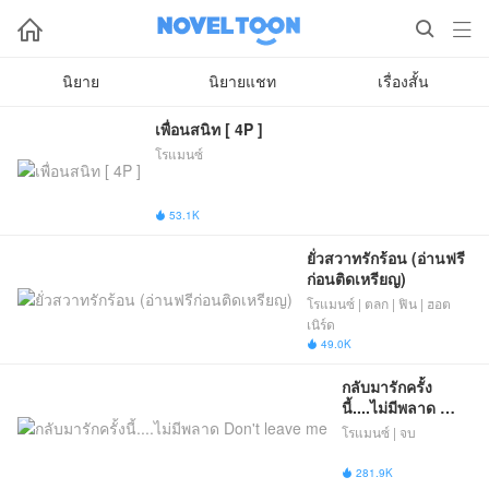



นิยาย
นิยายแชท
เรื่องสั้น
เพื่อนสนิท [ 4P ]
โรแมนซ์
53.1K

ยั่วสวาทรักร้อน (อ่านฟรี
ก่อนติดเหรียญ)
โรแมนซ์ | ตลก | ฟิน | ฮอต
เนิร์ด
49.0K

กลับมารักครั้ง
นี้....ไม่มีพลาด 
Don't leave me
โรแมนซ์ | จบ
281.9K
