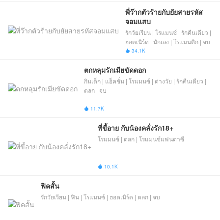
พี่ว๊ากตัวร้ายกับยัยสายรหัส
จอมแสบ
รักวัยเรียน | โรแมนซ์ | รักคืนเดียว |
ฮอตเนิร์ด | นักเลง | โรแมนติก | จบ
34.1K

ตกหลุมรักเมียขัดดอก
กินเด็ก | แอ็คชั่น | โรแมนซ์ | ต่างวัย | รักคืนเดียว |
ตลก | จบ
11.7K

พี่ขี้อาย​ กับน้องคลั่ง​รัก​18​+
โรแมนซ์ | ตลก | โรแมนซ์แฟนตาซี
10.1K

ฟิคสั้น
รักวัยเรียน | ฟิน | โรแมนซ์ | ฮอตเนิร์ด | ตลก | จบ