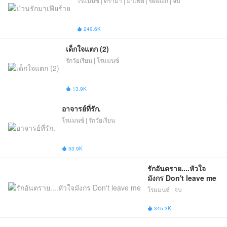
โรแมนซ์ | ดราม่า | มาเฟีย | ขัดดอก | จบ
249.6K

เด็กใจแตก (2)
รักวัยเรียน | โรแมนซ์
13.9K

อาจารย์ที่รัก.
โรแมนซ์ | รักวัยเรียน
53.9K

รักอันตราย....หัวใจ
มังกร Don't leave me
โรแมนซ์ | จบ
345.3K
