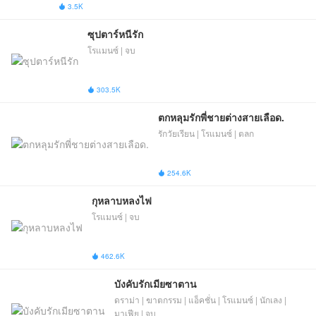
3.5K

ซุปตาร์หนีรัก
โรแมนซ์ | จบ
303.5K

ตกหลุมรักพี่ชายต่างสายเลือด.
รักวัยเรียน | โรแมนซ์ | ตลก
254.6K

กุหลาบหลงไฟ
โรแมนซ์ | จบ
462.6K

บังคับรักเมียซาตาน
ดราม่า | ฆาตกรรม | แอ็คชั่น | โรแมนซ์ | นักเลง |
มาเฟีย | จบ