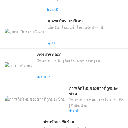
21.4K

ลูกเขยกับระบบวิเศษ
แอ็คชั่น | โรแมนซ์ | โรแมนซ์แฟนตาซี
1.9K

ภรรยาขัดดอก
โรแมนซ์ | มาเฟีย | กินเด็ก | ฝ่าอุปสรรค | จบ
173.2K

การเกิดใหม่ของสาวที่ถูกมอง
ข้าม
โรแมนซ์ | บอสหยิ่ง | เกิดใหม่ | กินเด็ก
| รักต้องห้าม
6.5K

ป่วนรักมาเฟียร้าย