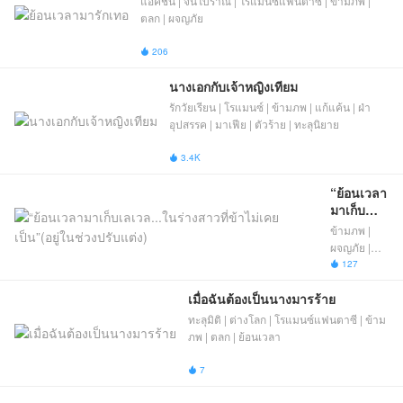
แอ็คชั่น | จีนโบราณ | โรแมนซ์แฟนตาซี | ข้ามภพ |
ตลก | ผจญภัย
206

นางเอกกับเจ้าหญิงเทียม
รักวัยเรียน | โรแมนซ์ | ข้ามภพ | แก้แค้น | ฝ่า
อุปสรรค | มาเฟีย | ตัวร้าย | ทะลุนิยาย
3.4K

“ย้อนเวลา
มาเก็บ
เลเวล...ใน
ข้ามภพ |
ร่างสาวที่
ผจญภัย |
ข้าไม่เคย
ฮาเร็ม | เกิด
127

เป็น”(อยู่
ใหม่ |
ในช่วง
เมื่อฉันต้องเป็นนางมารร้าย
เวทมนตร์ |
ปรับแต่ง)
โรแมนซ์
ทะลุมิติ | ต่างโลก | โรแมนซ์แฟนตาซี | ข้าม
แฟนตาซี
ภพ | ตลก | ย้อนเวลา
7
