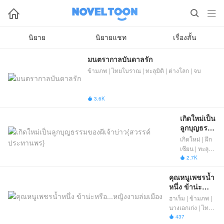



นิยาย
นิยายแชท
เรื่องสั้น
มนตรากาลบันดาลรัก
ข้ามภพ | ไทยโบราณ | ทะลุมิติ | ต่างโลก | จบ
3.6K

เกิดใหม่เป็น
ลูกบุญธรรม
ของผีเจ้า
เกิดใหม่ | ฝึก
บ่าว{สวรรค์
เซียน | ทะลุ
ประทาน
มิติ | จีน
2.7K

พร}
โบราณ | ข้าม
คุณหนูเพชรน้ำ
ภพ | ชายหน้า
หนึ่ง ข้าน่ะ
หวาน
หรือ...หญิงงาม
ฮาเร็ม | ข้ามภพ |
ล่มเมือง
นางเอกเก่ง | ไทย
โบราณ | ตลก |
437
