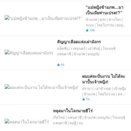
ผจญภัย | จบ
“แม่หญิงข้ามภพ…มา
เป็นเมียท่านเปรต!?”
ข้ามภพ | ตลก | ต่างโลก |
ระบบ | ไทยโบราณ | อบอุ่น
หัวใจ | จบ
136

สัญญาเลือดแห่งเผ่ามังกร
แอ็คชั่น | เวทมนตร์ | เผ่าพันธุ์ | โรแมนซ์
แฟนตาซี | ข้ามภพ | ผจญภัย
50

ผมแค่จะปั่นงาน ไม่ได้จะ
มาปั้นเจ้าหญิง!
ดราม่า | เอาตัวรอด | เจ้าหญิง
| ข้ามภพ | ไทยโบราณ | ตลก |
จบ
75

หลุดมาในโลกมายฮีโร่
เกิดใหม่ | แฟนตาซี | ข้ามภพ | ผจญภัย | โรแมนซ์
แฟนตาซี | ต่อสู้ | จบ