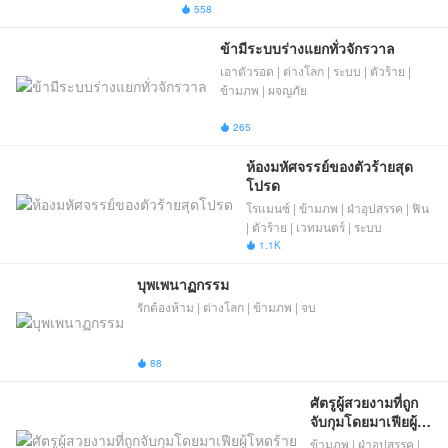
558

ข้ามีระบบร่างแยกทั่วจักรวาล
เอาตัวรอด | ต่างโลก | ระบบ | ตัวร้าย |
ข้ามภพ | ผจญภัย
265

ห้องมหัศจรรย์ของตัวร้ายสุด
โปรด
โรแมนซ์ | ข้ามภพ | ฝ่าอุปสรรค | ฟิน
| ตัวร้าย | เวทมนตร์ | ระบบ
1.1K

บุพเพนาฏกรรม
รักต้องห้าม | ต่างโลก | ข้ามภพ | จบ
88

ศัตรูผู้สวยงามที่ถูก
จับกุมโดยมาเฟียผู้
โหดร้าย
ข้ามภพ | ฝ่าอุปสรรค |