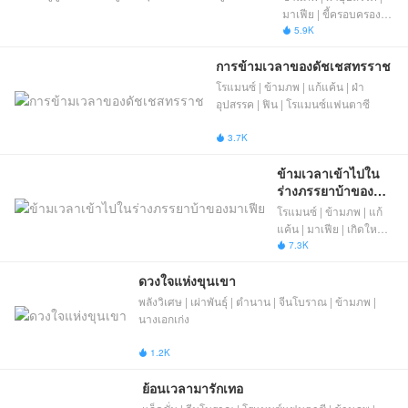
มาเฟีย | ขี้ครอบครอง |
เกิดใหม่ | ตัวร้าย | ทะลุ
5.9K

นิยาย
การข้ามเวลาของดัชเชสทรราช
โรแมนซ์ | ข้ามภพ | แก้แค้น | ฝ่า
อุปสรรค | ฟิน | โรแมนซ์แฟนตาซี
3.7K

ข้ามเวลาเข้าไปใน
ร่างภรรยาบ้าของ
มาเฟีย
โรแมนซ์ | ข้ามภพ | แก้
แค้น | มาเฟีย | เกิดใหม่ |
ลูกติด | ปลอมตัว
7.3K

ดวงใจแห่งขุนเขา
พลังวิเศษ | เผ่าพันธุ์ | ตำนาน | จีนโบราณ | ข้ามภพ |
นางเอกเก่ง
1.2K

ย้อนเวลามารักเทอ