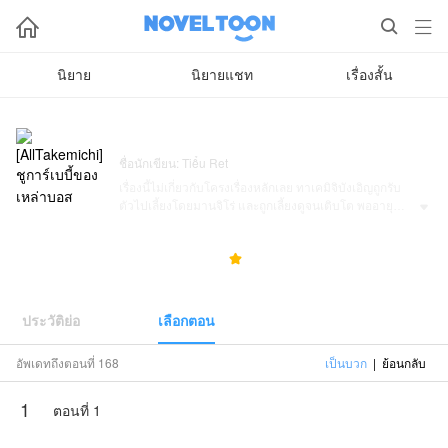



นิยาย
นิยายแชท
เรื่องสั้น
[AllTakemichi] ชูการ์เบบี้ของเหล่าบอส
ชื่อนักเขียน: Tiểu Ret
เรื่องนี้ไม่เกี่ยวกับโครงเรื่องหลักเลย ทาเคมิจิบังเอิญถูกรับ
ตัวไปเลี้ยงโดยมานจิโร่ และถูกเลี้ยงดูจนเติบโต พออายุ

ครบ 18 ปี เขาก็ได้รู้ความจริงอันช็อกโลก…
OOC หนักมาก OOC หนักมาก OOC หนักมาก
23.5K
387
5.0



เรื่องสำคัญต้องย้ำสามครั้ง :)))
Tiểu Retมอบหมายให้NovelToonตีดพิมพ์ผลงานเรื่องนี้
เนื้อหาเป็นเพียงความคิดเห็นของนักเขียน ไม่เป็นตัวแทน
ประวัติย่อ
เลือกตอน
ทางNovelToon
อัพเดทถึงตอนที่ 168
เป็นบวก
|
ย้อนกลับ
1
ตอนที่ 1