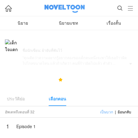



นิยาย
นิยายแชท
เรื่องสั้น
เด็กใจแตก
ชื่อนักเขียน: ผ้ายับที่พับไว้
“คุณคิดว่าความอยากรู้อยากลองของเด็กคนหนึ่งจะพาให้เธอก้าวผิด
ไปไกลขนาดไหน แล้วถ้าเกิดว่า คนที่ก้าวผิดไปแล้ว ทำตัว

เหลวแหลกจนแทบจะเสียคน จะสามารถได้รับโอกาสและรักแท้จาก
ใครหรือป่าว?”
126.9K
507
5.0



**ขอสงวนสิทธิ์ ตามพระราชบัญญัติลิขสิทธิ์ พ.ศ.2537
ห้ามมิให้คัดลอก ทำซ้ำ ดัดแปลง หรือนำส่วนใดส่วนหนึ่งในนิยาย
ประวัติย่อ
เลือกตอน
ไปเผยแพร่ ไม่ว่ากรณีใด ๆ ทั้งสิ้น**
อัพเดทถึงตอนที่ 32
เป็นบวก
|
ย้อนกลับ
ผ้ายับที่พับไว้
1
Episode 1
ผ้ายับที่พับไว้มอบหมายให้NovelToonตีดพิมพ์ผลงานเรื่องนี้ เนื้อหา
เป็นเพียงความคิดเห็นของนักเขียน ไม่เป็นตัวแทนทางNovelToon