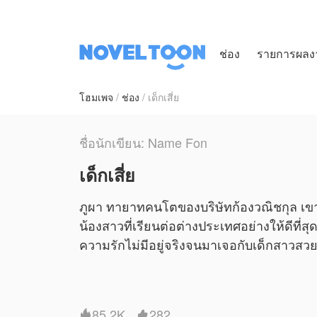
ช่อง
รายการผลง
โฮมเพจ
ช่อง
เด็กเสี่ย
ชื่อนักเขียน: Name Fon
เด็กเสี่ย
ภูผา ทายาทคนโตของบริษัทก้องวณิชกุล เขามี
น้องสาวที่เรียนต่อต่างประเทศอย่างให้ดีที่สุด
ความรักไม่มีอยู่จริงจนมาเจอกับเด็กสาวสวย
ยังไงถึงจะได้ตัวเธอมาลิ้มลอง โดยคงสถานะตี
Name Fonมอบหมายให้NovelToonตีดพิมพ์ผลงา
85.2K
282

