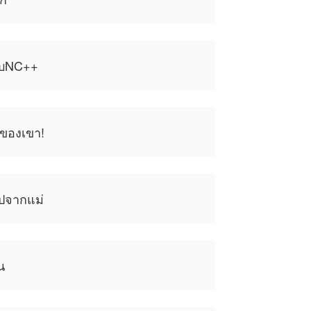
สบNC++
ูกของเขา!
ปจากแม่
น