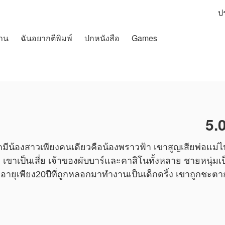
ป
าน
ฉันอยากตีพิมพ์
ปกหนังสือ
Games
5.
น้องสาวเพียงคนเดียวคือน้องพราวฟ้า เขาสูญเสียพ่อแม่ไปต
 เขาเป็นเสี่ย เจ้าของผับบาร์และคาสิโนทั้งหลาย ชายหนุ่มเป็นเ
อายุเพียง20ปีที่ถูกหลอกมาทำงานเป็นเด็กดริ้ง เขาถูกชะตา
ตราเธอเอาไว้แค่เด็กเสี่ย!!
นเรื่องนี้ เนื้อหาเป็นเพียงความคิดเห็นของนักเขียน ไม