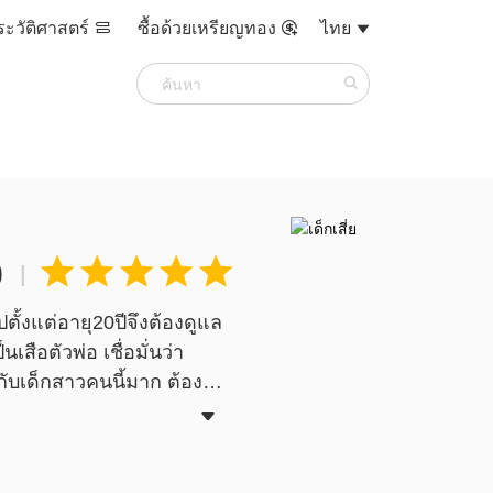
ระวัติศาสตร์
ซื้อด้วยเหรียญทอง
ไทย



0





|
ั้งแต่อายุ20ปีจึงต้องดูแล
สือตัวพ่อ เชื่อมั่นว่า
กับเด็กสาวคนนี้มาก ต้องทำ

่เป็นตัวแทนทางNovelToon