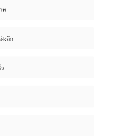
วาท
ฝังลึก
่ว
D