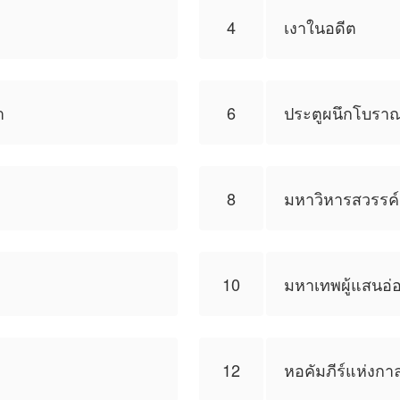
4
เงาในอดีต
า
6
ประตูผนึกโบรา
8
มหาวิหารสวรรค์
10
มหาเทพผู้แสนอ
12
หอคัมภีร์แห่งกา