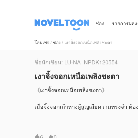
ช่อง
รายการผลง
โฮมเพจ
ช่อง
เงาจิ้งจอกเหนือเพลิงชะตา
ชื่อนักเขียน: LU-NA_NPDK120554
เงาจิ้งจอกเหนือเพลิงชะตา
《เงาจิ้งจอกเหนือเพลิงชะตา》
เมื่อจิ้งจอกเก้าหางผู้สูญเสียความทรงจำ ต้อ
ท่ามกลางสงครามสามภพ คำสาป และพันธนากา
กาล…
6
0

