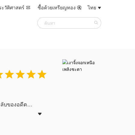
ระวัติศาสตร์
ซื้อด้วยเหรียญทอง
ไทย








ามลับของอดีต
ทุกสิ่งไปตลอด
