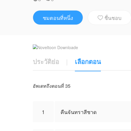
LU-NA_NPDK120554มอบหมายให้NovelToonตีดพ
ตัวแทนทางNovelToon
ชมตอนที่หนึ่ง
ชื่นชอบ

ประวัติย่อ
|
เลือกตอน
อัพเดทถึงตอนที่ 35
1
คืนจันทราสีชาด