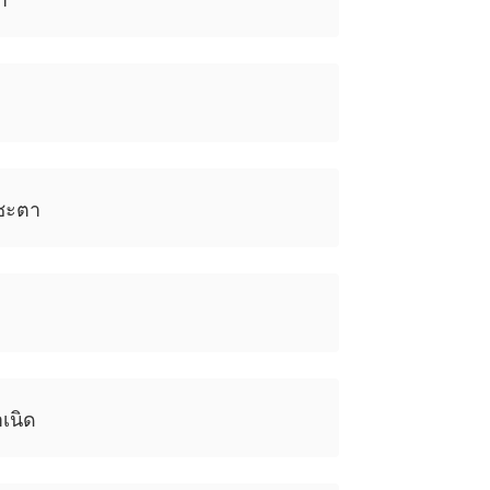
ชะตา
เนิด