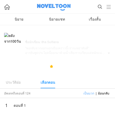



นิยาย
นิยายแชท
เรื่องสั้น
หลังจาก100วัน
ชื่อนักเขียน: Itha Sulfiana
"พอกลับจากออกนอกเมืองคราวนี้ เราจะหย่าทันที"
อารยันพูดประโยคนี้ออกมาด้วยน้ำเสียงราบเรียบแต่หนักแน่น

เขาหยิบกระเป๋าเดินทางและก้าวออกจากบ้านด้วยก้าวที่มั่นคง
"ได้ค่ะ พี่"​ อัญชนีพยักหน้าตอบด้วยเสียงแหบห้าว
14.7K
4
5.0



คราวนี้เธอจะไม่ยื้อถึงคราวนี้เธอตัดสินใจถอยออกมา
ถ้าความสุขของสามีคือการได้อยู่กับน้องสาวต่างมารดา
อัญชนียอมจำนน
เพื่อความสุขของสองคนนั้นและเพื่อความสุขของตัวเอง
ประวัติย่อ
เลือกตอน
เธอตัดสินใจละทิ้งทุกสิ่ง
ใช่ แม้เธอรู้ดีว่าผลลัพธ์ที่จะตามมาหนักหนา
อัพเดทถึงตอนที่ 124
เป็นบวก
|
ย้อนกลับ
โดยเฉพาะจากท่านแม่
1
Itha Sulfianaมอบหมายให้NovelToonตีดพิมพ์ผลงานเรื่องนี้
ตอนที่ 1
เนื้อหาเป็นเพียงความคิดเห็นของนักเขียน ไม่เป็นตัวแทน
ทางNovelToon